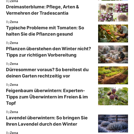
By
Zena
Dreimasterblume: Pflege, Arten &
Vermehren der Tradescantia
By
Zena
Typische Probleme mit Tomaten: So
halten Sie die Pflanzen gesund
By
Zena
Pflanzen überstehen den Winter nicht?
Tipps zur richtigen Vorbereitung
By
Zena
Dürresommer voraus? So bereitest du
deinen Garten rechtzeitig vor
By
Zena
Feigenbaum überwintern: Experten-
Tipps zum Überwintern im Freien & im
Topf
By
Zena
Lavendel überwintern: So bringen Sie
Ihren Lavendel durch den Winter
By
Zena