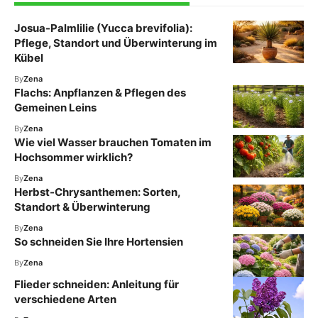
Josua-Palmlilie (Yucca brevifolia):
Pflege, Standort und Überwinterung im
Kübel
By
Zena
Flachs: Anpflanzen & Pflegen des
Gemeinen Leins
By
Zena
Wie viel Wasser brauchen Tomaten im
Hochsommer wirklich?
By
Zena
Herbst-Chrysanthemen: Sorten,
Standort & Überwinterung
By
Zena
So schneiden Sie Ihre Hortensien
By
Zena
Flieder schneiden: Anleitung für
verschiedene Arten