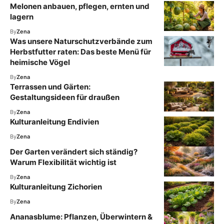
Melonen anbauen, pflegen, ernten und
lagern
By
Zena
Was unsere Naturschutzverbände zum
Herbstfutter raten: Das beste Menü für
heimische Vögel
By
Zena
Terrassen und Gärten:
Gestaltungsideen für draußen
By
Zena
Kulturanleitung Endivien
By
Zena
Der Garten verändert sich ständig?
Warum Flexibilität wichtig ist
By
Zena
Kulturanleitung Zichorien
By
Zena
Ananasblume: Pflanzen, Überwintern &