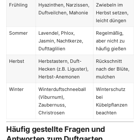
Frühling
Hyazinthen, Narzissen,
Zwiebeln im
Duftveilchen, Mahonie
Herbst setzen,
leicht düngen
Sommer
Lavendel, Phlox,
Regelmäßig,
Jasmin, Nachtkerze,
aber nicht zu
Dufttaglilien
häufig gießen
Herbst
Herbstastern, Duft-
Rückschnitt
Hecken (z.B. Liguster),
nach der Blüte,
Herbst-Anemonen
mulchen
Winter
Winterduftschneeball
Winterschutz
(
Viburnum
),
bei
Zaubernuss,
Kübelpflanzen
Christrosen
beachten
Häufig gestellte Fragen und
Antworten zum Duftgarten