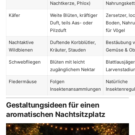
Nachtkerze, Phlox)
Nahrungskett
Käfer
Weite Blüten, kräftiger
Zersetzer, lo
Duft, teils Aas- oder
Boden, Nahr
Pilzduft
für Vögel
Nachtaktive
Duftende Korbblütler,
Bestäubung 
Wildbienen
Kräuter, Stauden
Gemüse & Ob
Schwebfliegen
Blüten mit leicht
Blattlausjäger
zugänglichem Nektar
Larvenstadiu
Fledermäuse
Folgen
Natürliche
Insektenansammlungen
Insektenregul
Gestaltungsideen für einen
aromatischen Nachtsitzplatz