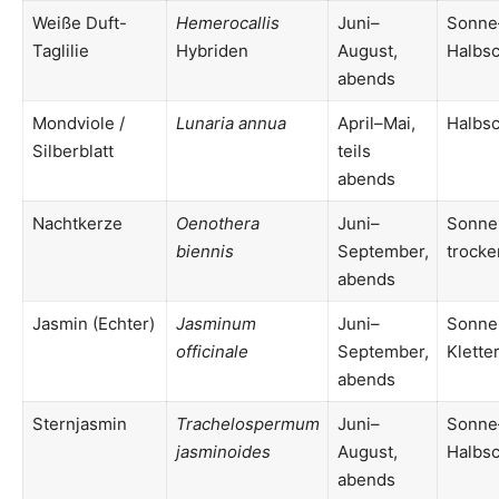
Weiße Duft-
Hemerocallis
Juni–
Sonne
Taglilie
Hybriden
August,
Halbsc
abends
Mondviole /
Lunaria annua
April–Mai,
Halbsc
Silberblatt
teils
abends
Nachtkerze
Oenothera
Juni–
Sonne
biennis
September,
trocke
abends
Jasmin (Echter)
Jasminum
Juni–
Sonne
officinale
September,
Kletter
abends
Sternjasmin
Trachelospermum
Juni–
Sonne
jasminoides
August,
Halbsc
abends