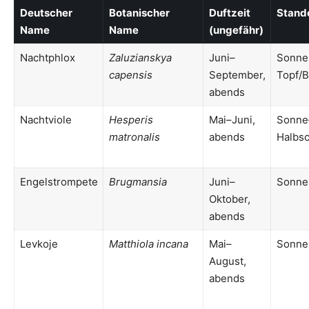
Deutscher
Botanischer
Duftzeit
Stand
Name
Name
(ungefähr)
Nachtphlox
Zaluzianskya
Juni–
Sonne
capensis
September,
Topf/B
abends
Nachtviole
Hesperis
Mai–Juni,
Sonne
matronalis
abends
Halbsc
Engelstrompete
Brugmansia
Juni–
Sonne
Oktober,
abends
Levkoje
Matthiola incana
Mai–
Sonne
August,
abends