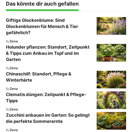
Das könnte dir auch gefallen
Giftige Glockenblume: Sind
Glockenblumen für Mensch & Tier
gefährlich?
By
Zena
Holunder pflanzen: Standort, Zeitpunkt
& Tipps zum Anbau im Topf und im
Garten
By
Zena
Chinaschilf: Standort, Pflege &
Winterhärte
By
Zena
Clematis düngen: Zeitpunkt & Pflege-
Tipps
By
Zena
Zucchini anbauen im Garten: So gelingt
die perfekte Sommerernte
By
Zena