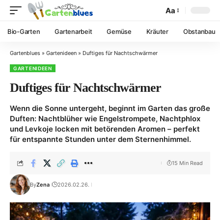
Aa
Bio-Garten
Gartenarbeit
Gemüse
Kräuter
Obstanbau
Gartenblues
»
Gartenideen
»
Duftiges für Nachtschwärmer
GARTENIDEEN
Duftiges für Nachtschwärmer
Wenn die Sonne untergeht, beginnt im Garten das große
Duften: Nachtblüher wie Engelstrompete, Nachtphlox
und Levkoje locken mit betörenden Aromen – perfekt
für entspannte Stunden unter dem Sternenhimmel.
15 Min Read
By
Zena
2026.02.26.