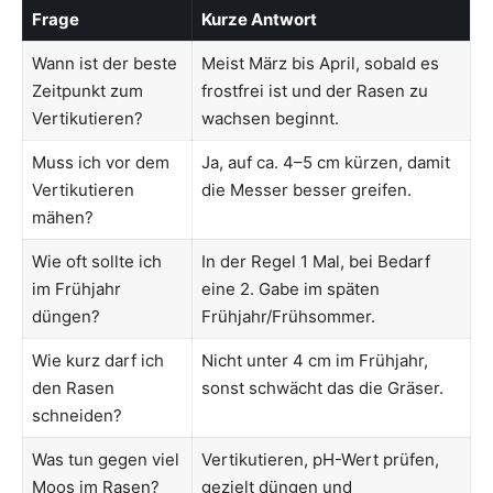
Frage
Kurze Antwort
Wann ist der beste
Meist März bis April, sobald es
Zeitpunkt zum
frostfrei ist und der Rasen zu
Vertikutieren?
wachsen beginnt.
Muss ich vor dem
Ja, auf ca. 4–5 cm kürzen, damit
Vertikutieren
die Messer besser greifen.
mähen?
Wie oft sollte ich
In der Regel 1 Mal, bei Bedarf
im Frühjahr
eine 2. Gabe im späten
düngen?
Frühjahr/Frühsommer.
Wie kurz darf ich
Nicht unter 4 cm im Frühjahr,
den Rasen
sonst schwächt das die Gräser.
schneiden?
Was tun gegen viel
Vertikutieren, pH-Wert prüfen,
Moos im Rasen?
gezielt düngen und