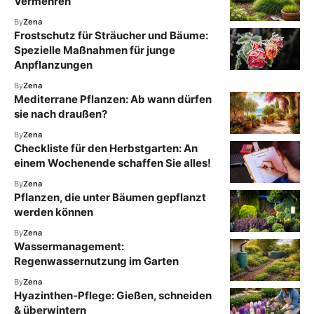
Vermehren
By
Zena
Frostschutz für Sträucher und Bäume:
Spezielle Maßnahmen für junge
Anpflanzungen
By
Zena
Mediterrane Pflanzen: Ab wann dürfen
sie nach draußen?
By
Zena
Checkliste für den Herbstgarten: An
einem Wochenende schaffen Sie alles!
By
Zena
Pflanzen, die unter Bäumen gepflanzt
werden können
By
Zena
Wassermanagement:
Regenwassernutzung im Garten
By
Zena
Hyazinthen-Pflege: Gießen, schneiden
& überwintern