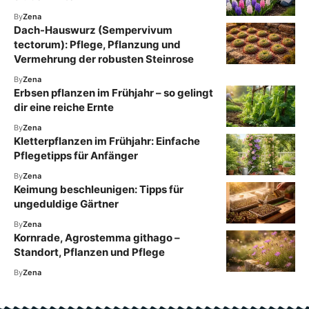
By
Zena
Dach-Hauswurz (Sempervivum
tectorum): Pflege, Pflanzung und
Vermehrung der robusten Steinrose
By
Zena
Erbsen pflanzen im Frühjahr – so gelingt
dir eine reiche Ernte
By
Zena
Kletterpflanzen im Frühjahr: Einfache
Pflegetipps für Anfänger
By
Zena
Keimung beschleunigen: Tipps für
ungeduldige Gärtner
By
Zena
Kornrade, Agrostemma githago –
Standort, Pflanzen und Pflege
By
Zena