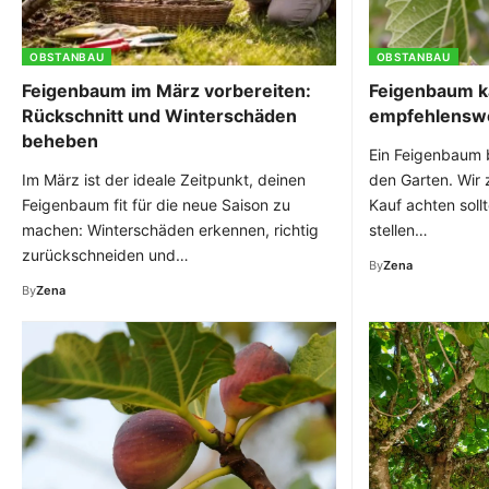
OBSTANBAU
OBSTANBAU
Feigenbaum im März vorbereiten:
Feigenbaum ka
Rückschnitt und Winterschäden
empfehlenswe
beheben
Ein Feigenbaum b
Im März ist der ideale Zeitpunkt, deinen
den Garten. Wir 
Feigenbaum fit für die neue Saison zu
Kauf achten soll
machen: Winterschäden erkennen, richtig
stellen…
zurückschneiden und…
By
Zena
By
Zena