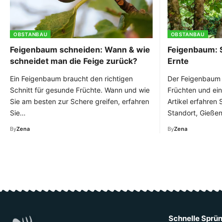
OBSTANBAU
OBSTANBAU
Feigenbaum schneiden: Wann & wie
Feigenbaum: S
schneidet man die Feige zurück?
Ernte
Ein Feigenbaum braucht den richtigen
Der Feigenbaum 
Schnitt für gesunde Früchte. Wann und wie
Früchten und ein
Sie am besten zur Schere greifen, erfahren
Artikel erfahren 
Sie…
Standort, Gieße
By
Zena
By
Zena
Schnelle Sprü