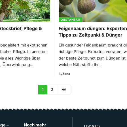
OBSTANBAU
teckbrief, Pflege &
Feigenbaum düngen: Experten
Tipps zu Zeitpunkt & Dünger
begeistert mit exotischen
Ein gesunder Feigenbaum braucht di
facher Pflege. In unserem
richtige Pflege. Experten verraten, 
Sie alles Wichtige über
der beste Zeitpunkt zum Düngen ist
n, Überwinterung…
welche Nährstoffe Ihr…
By
Zena
1
2
nge –
Noch mehr
DSVGO