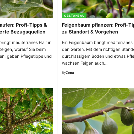
OBSTANBAU
ufen: Profi-Tipps &
Feigenbaum pflanzen: Profi-T
rte Bezugsquellen
zu Standort & Vorgehen
ringt mediterranes Flair in
Ein Feigenbaum bringt mediterranes F
zeigen, worauf Sie beim
den Garten. Mit dem richtigen Stando
ten, geben Pflegetipps und
durchlässigem Boden und etwas Pfl
wachsen Feigen auch…
By
Zena