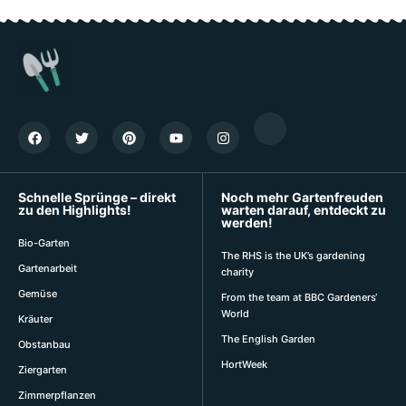
Schnelle Sprünge – direkt
Noch mehr Gartenfreuden
zu den Highlights!
warten darauf, entdeckt zu
werden!
Bio-Garten
The RHS is the UK’s gardening
Gartenarbeit
charity
Gemüse
From the team at BBC Gardeners‘
World
Kräuter
The English Garden
Obstanbau
HortWeek
Ziergarten
Zimmerpflanzen