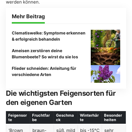
werden können.
Mehr Beitrag
Clematiswelke: Symptome erkennen
& erfolgreich behandeln
Ameisen zerstören deine
Blumenbeete? So wirst du sie los
Flieder schneiden: Anleitung für
verschiedene Arten
Die wichtigsten Feigensorten für
den eigenen Garten
Feigensor
Fruchtfar
Geschma
Winterhär
Besonder
te
be
ck
te
heiten
‘Brown
braun-
süß, mild
bis -15°C
sehr