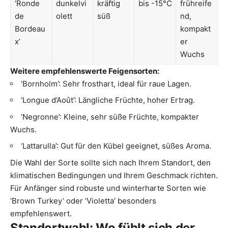
‘Ronde
dunkelvi
kräftig
bis -15°C
frühreife
de
olett
süß
nd,
Bordeau
kompakt
x’
er
Wuchs
Weitere empfehlenswerte Feigensorten:
‘Bornholm’: Sehr frosthart, ideal für raue Lagen.
‘Longue d’Août’: Längliche Früchte, hoher Ertrag.
‘Negronne’: Kleine, sehr süße Früchte, kompakter
Wuchs.
‘Lattarulla’: Gut für den Kübel geeignet, süßes Aroma.
Die Wahl der Sorte sollte sich nach Ihrem Standort, den
klimatischen Bedingungen und Ihrem Geschmack richten.
Für Anfänger sind robuste und winterharte Sorten wie
‘Brown Turkey’ oder ‘Violetta’ besonders
empfehlenswert.
Standortwahl: Wo fühlt sich der