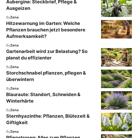
Aubergine: Steckbrief, Pflege &
Ausgeizen
By
Zena
Hitzewarnung im Garten: Welche
Pflanzen brauchen jetzt besondere
Aufmerksamkeit?
By
Zena
Gartenarbeit wird zur Belastung? So
planst du effizienter
By
Zena
Storchschnabel pflanzen, pflegen &
überwintern
By
Zena
Blauraute: Standort, Schneiden &
Winterhärte
By
Zena
Sternhyazinthe: Pflanzen, Blütezeit &
Giftigkeit
By
Zena
Pfingstrosen: Alles zum Pflanzen,