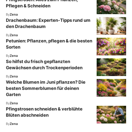
Pflegen & Schneiden
By
Zena
Drachenbaum: Experten-Tipps rund um
den Drachenbaum
By
Zena
Petunien: Pflanzen, pflegen & die besten
Sorten
By
Zena
So hilfst du frisch gepflanzten
Gewächsen durch Trockenperioden
By
Zena
Welche Blumen im Juni pflanzen? Die
besten Sommerblumen für deinen
Garten
By
Zena
Pfingstrosen schneiden & verblühte
Blüten abschneiden
By
Zena