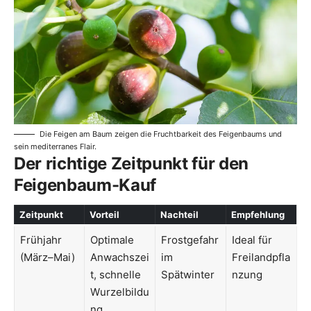
Die Feigen am Baum zeigen die Fruchtbarkeit des Feigenbaums und
sein mediterranes Flair.
Der richtige Zeitpunkt für den
Feigenbaum-Kauf
Zeitpunkt
Vorteil
Nachteil
Empfehlung
Frühjahr
Optimale
Frostgefahr
Ideal für
(März–Mai)
Anwachszei
im
Freilandpfla
t, schnelle
Spätwinter
nzung
Wurzelbildu
ng