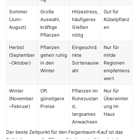
Sommer
Große
Hitzestress,
Gut für
(Juni–
Auswahl,
häufigeres
Kübelpflanz
August)
kräftige
Gießen
en
Pflanzen
nötig
Herbst
Pflanzen
Eingeschrä
Nur für
(September
gehen ruhig
nkte
milde
–Oktober)
in den
Sortenausw
Regionen
Winter
ahl
empfehlens
wert
Winter
Oft
Pflanzen im
Nur für
(November
günstigere
Ruhezustan
Überwinter
–Februar)
Preise
d,
ung im
langsames
Haus
Anwachsen
Der beste Zeitpunkt für den Feigenbaum-Kauf ist das