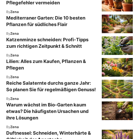
Pflegefehler vermeiden
By
Zena
Mediterraner Garten: Die 10 besten
Pflanzen für südliches Flair
By
Zena
Katzenminze schneiden: Profi-Tipps
zum richtigen Zeitpunkt & Schnitt
By
Zena
Lilien: Alles zum Kaufen, Pflanzen &
Pflegen
By
Zena
Reiche Salaternte durchs ganze Jahr:
So planen Sie für regelmäßigen Genuss!
By
Zena
Warum wächst im Bio-Garten kaum
etwas? Die häufigsten Ursachen und
ihre Lösungen
By
Zena
Duftnessel: Schneiden, Winterhärte &