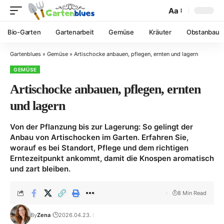
Aa
Bio-Garten
Gartenarbeit
Gemüse
Kräuter
Obstanbau
Gartenblues
»
Gemüse
»
Artischocke anbauen, pflegen, ernten und lagern
GEMÜSE
Artischocke anbauen, pflegen, ernten
und lagern
Von der Pflanzung bis zur Lagerung: So gelingt der
Anbau von Artischocken im Garten. Erfahren Sie,
worauf es bei Standort, Pflege und dem richtigen
Erntezeitpunkt ankommt, damit die Knospen aromatisch
und zart bleiben.
8 Min Read
By
Zena
2026.04.23.