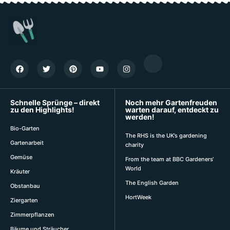
Schnelle Sprünge – direkt
Noch mehr Gartenfreuden
zu den Highlights!
warten darauf, entdeckt zu
werden!
Bio-Garten
The RHS is the UK’s gardening
Gartenarbeit
charity
Gemüse
From the team at BBC Gardeners‘
World
Kräuter
The English Garden
Obstanbau
HortWeek
Ziergarten
Zimmerpflanzen
Bäume und Sträucher