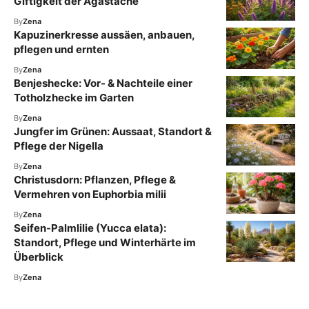
Giftigkeit der Agastache
By
Zena
Kapuzinerkresse aussäen, anbauen,
pflegen und ernten
By
Zena
Benjeshecke: Vor- & Nachteile einer
Totholzhecke im Garten
By
Zena
Jungfer im Grünen: Aussaat, Standort &
Pflege der Nigella
By
Zena
Christusdorn: Pflanzen, Pflege &
Vermehren von Euphorbia milii
By
Zena
Seifen-Palmlilie (Yucca elata):
Standort, Pflege und Winterhärte im
Überblick
By
Zena