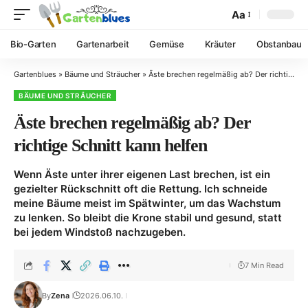
Aa
Bio-Garten
Gartenarbeit
Gemüse
Kräuter
Obstanbau
Gartenblues
»
Bäume und Sträucher
»
Äste brechen regelmäßig ab? Der richtige Schnitt kann helfen
BÄUME UND STRÄUCHER
Äste brechen regelmäßig ab? Der
richtige Schnitt kann helfen
Wenn Äste unter ihrer eigenen Last brechen, ist ein
gezielter Rückschnitt oft die Rettung. Ich schneide
meine Bäume meist im Spätwinter, um das Wachstum
zu lenken. So bleibt die Krone stabil und gesund, statt
bei jedem Windstoß nachzugeben.
7 Min Read
By
Zena
2026.06.10.