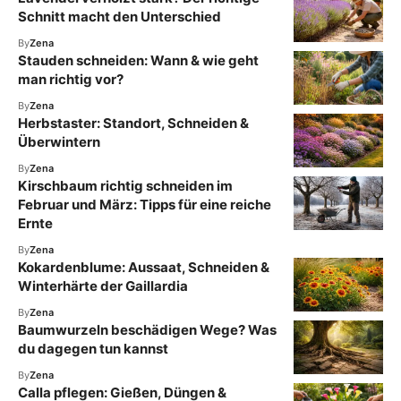
Schnitt macht den Unterschied
By
Zena
Stauden schneiden: Wann & wie geht
man richtig vor?
By
Zena
Herbstaster: Standort, Schneiden &
Überwintern
By
Zena
Kirschbaum richtig schneiden im
Februar und März: Tipps für eine reiche
Ernte
By
Zena
Kokardenblume: Aussaat, Schneiden &
Winterhärte der Gaillardia
By
Zena
Baumwurzeln beschädigen Wege? Was
du dagegen tun kannst
By
Zena
Calla pflegen: Gießen, Düngen &