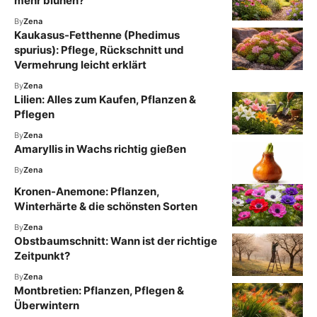
mehr blühen?
By
Zena
Kaukasus-Fetthenne (Phedimus
spurius): Pflege, Rückschnitt und
Vermehrung leicht erklärt
By
Zena
Lilien: Alles zum Kaufen, Pflanzen &
Pflegen
By
Zena
Amaryllis in Wachs richtig gießen
By
Zena
Kronen-Anemone: Pflanzen,
Winterhärte & die schönsten Sorten
By
Zena
Obstbaumschnitt: Wann ist der richtige
Zeitpunkt?
By
Zena
Montbretien: Pflanzen, Pflegen &
Überwintern