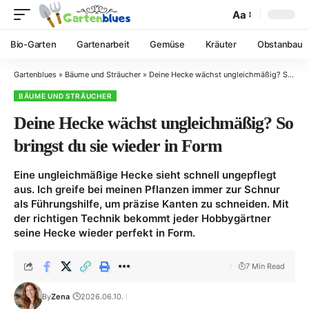
Aa
Bio-Garten
Gartenarbeit
Gemüse
Kräuter
Obstanbau
Gartenblues
»
Bäume und Sträucher
»
Deine Hecke wächst ungleichmäßig? So bringst du sie wieder in Form
BÄUME UND STRÄUCHER
Deine Hecke wächst ungleichmäßig? So
bringst du sie wieder in Form
Eine ungleichmäßige Hecke sieht schnell ungepflegt
aus. Ich greife bei meinen Pflanzen immer zur Schnur
als Führungshilfe, um präzise Kanten zu schneiden. Mit
der richtigen Technik bekommt jeder Hobbygärtner
seine Hecke wieder perfekt in Form.
7 Min Read
By
Zena
2026.06.10.