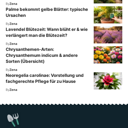
By
Zena
Palme bekommt gelbe Blätter: typische
Ursachen
By
Zena
Lavendel Blütezeit: Wann blüht er & wie
verlängert man die Blütezeit?
By
Zena
Chrysanthemen-Arten:
Chrysanthemum indicum & andere
Sorten (Übersicht)
By
Zena
Neoregelia carolinae: Vorstellung und
fachgerechte Pflege für zu Hause
By
Zena