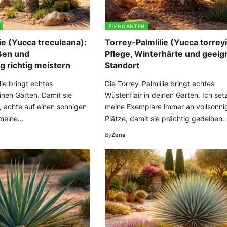
ZIERGARTEN
ie (Yucca treculeana):
Torrey-Palmlilie (Yucca torreyi
ßen und
Pflege, Winterhärte und geeig
 richtig meistern
Standort
lie bringt echtes
Die Torrey-Palmlilie bringt echtes
inen Garten. Damit sie
Wüstenflair in deinen Garten. Ich set
, achte auf einen sonnigen
meine Exemplare immer an vollsonni
 meine…
Plätze, damit sie prächtig gedeihen
By
Zena