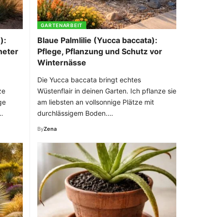
GARTENARBEIT
):
Blaue Palmlilie (Yucca baccata):
neter
Pflege, Pflanzung und Schutz vor
Winternässe
Die Yucca baccata bringt echtes
ze
Wüstenflair in deinen Garten. Ich pflanze sie
ge
am liebsten an vollsonnige Plätze mit
.…
durchlässigem Boden.…
By
Zena