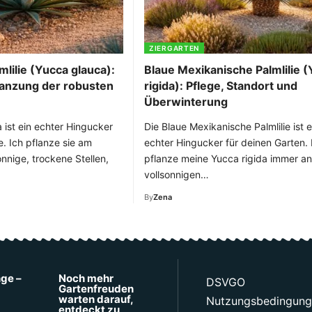
ZIERGARTEN
lilie (Yucca glauca):
Blaue Mexikanische Palmlilie 
lanzung der robusten
rigida): Pflege, Standort und
Überwinterung
 ist ein echter Hingucker
Die Blaue Mexikanische Palmlilie ist e
e. Ich pflanze sie am
echter Hingucker für deinen Garten. 
onnige, trockene Stellen,
pflanze meine Yucca rigida immer an
vollsonnigen…
By
Zena
nge –
Noch mehr
DSVGO
Gartenfreuden
warten darauf,
Nutzungsbedingun
entdeckt zu