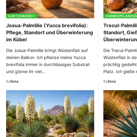
GARTENARBEIT
ZIMMERPFLANZEN
Josua-Palmlilie (Yucca brevifolia):
Trecul-Palmlil
Pflege, Standort und Überwinterung
Standort, Gie
im Kübel
Überwinterung
Die Josua-Palmlilie bringt Wüstenflair auf
Die Trecul-Palmli
deinen Balkon. Ich pflanze meine Yucca
Wüstenflair in de
brevifolia immer in durchlässiges Substrat
prächtig gedeiht
und gönne ihr viel…
Platz. Ich gieße
By
Zena
By
Zena