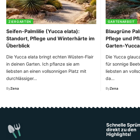
ZIERGARTEN
GARTENARBEIT
Seifen-Palmlilie (Yucca elata):
Blaugrüne Palm
Standort, Pflege und Winterhärte im
Pflege und Pf
Überblick
Garten-Yucca
Die Yucca elata bringt echten Wüsten-Flair
Die Yucca glauca
in deinen Garten. Ich pflanze sie am
für sonnige Beet
liebsten an einen vollsonnigen Platz mit
liebsten an volls
durchlässiger…
da…
By
Zena
By
Zena
Schnelle Sprü
direkt zu den
Highlights!