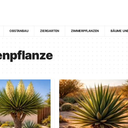
OBSTANBAU
ZIERGARTEN
ZIMMERPFLANZEN
BÄUME UN
npflanze