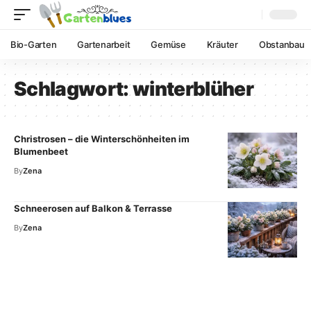
Bio-Garten
Gartenarbeit
Gemüse
Kräuter
Obstanbau
Schlagwort:
winterblüher
Christrosen – die Winterschönheiten im
Blumenbeet
By
Zena
Schneerosen auf Balkon & Terrasse
By
Zena