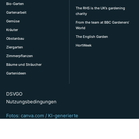
Bio-Garten
The RHS is the UK’s gardening
Gartenarbeit
charity
Gemüse
From the team at BBC Gardeners‘
World
Kräuter
The English Garden
Obstanbau
HortWeek
Ziergarten
Zimmerpflanzen
Bäume und Sträucher
Gartenideen
DSVGO
Nutzungsbedingungen
Fotos: canva.com / KI-generierte