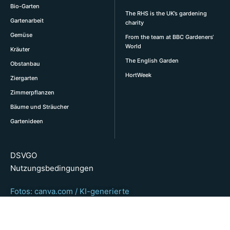
Bio-Garten
The RHS is the UK’s gardening
Gartenarbeit
charity
Gemüse
From the team at BBC Gardeners‘
World
Kräuter
The English Garden
Obstanbau
HortWeek
Ziergarten
Zimmerpflanzen
Bäume und Sträucher
Gartenideen
DSVGO
Nutzungsbedingungen
Fotos: canva.com / KI-generierte