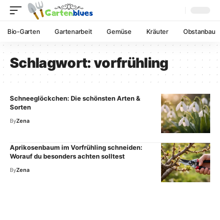
Bio-Garten
Gartenarbeit
Gemüse
Kräuter
Obstanbau
Schlagwort:
vorfrühling
Schneeglöckchen: Die schönsten Arten &
Sorten
By
Zena
Aprikosenbaum im Vorfrühling schneiden:
Worauf du besonders achten solltest
By
Zena