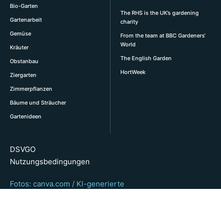
Bio-Garten
The RHS is the UK’s gardening
Gartenarbeit
charity
Gemüse
From the team at BBC Gardeners‘
World
Kräuter
The English Garden
Obstanbau
HortWeek
Ziergarten
Zimmerpflanzen
Bäume und Sträucher
Gartenideen
DSVGO
Nutzungsbedingungen
Fotos: canva.com / KI-generierte