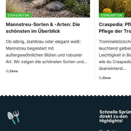
ZIERGARTEN
ZIERGARTEN
Mannstreu-Sorten & -Arten: Die
Craspedia: Pf
schönsten im Überblick
Pflege der T
Ob silbrig, stahlblau oder elegant weiß:
Trommelstöckche
Mannstreu begeistert mit
leuchtend gelbe
außergewöhnlichen Blüten und robuster
Leichtigkeit in B
Art. Wir zeigen die schönsten Sorten und…
wie du Craspedia 
überwinterst…
By
Zena
By
Zena
Schnelle Sprü
direkt zu den
Highlights!