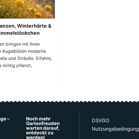
lanzen, Winterhärte &
rommelstöckchen
n bringen mit ihren
n Kugelblüten moderne
eete und Sträuße. Erfahre,
richtig pflanzt,
nge –
Noch mehr
DSVGO
Gartenfreuden
warten darauf,
Nutzungsbedingun
entdeckt zu
werden!