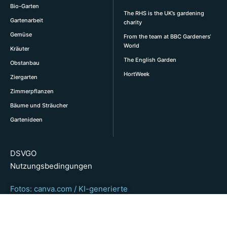
Bio-Garten
The RHS is the UK’s gardening
Gartenarbeit
charity
Gemüse
From the team at BBC Gardeners‘
World
Kräuter
The English Garden
Obstanbau
HortWeek
Ziergarten
Zimmerpflanzen
Bäume und Sträucher
Gartenideen
DSVGO
Nutzungsbedingungen
Fotos: canva.com / KI-generierte