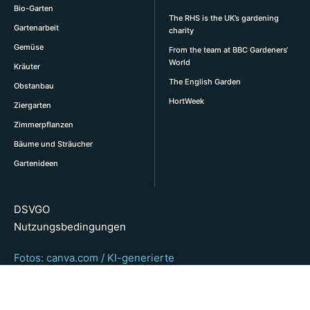
Bio-Garten
The RHS is the UK’s gardening
Gartenarbeit
charity
Gemüse
From the team at BBC Gardeners‘
World
Kräuter
The English Garden
Obstanbau
HortWeek
Ziergarten
Zimmerpflanzen
Bäume und Sträucher
Gartenideen
DSVGO
Nutzungsbedingungen
Fotos: canva.com / KI-generierte