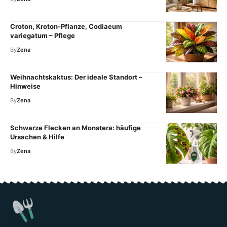
Croton, Kroton-Pflanze, Codiaeum
variegatum – Pflege
By
Zena
Weihnachtskaktus: Der ideale Standort –
Hinweise
By
Zena
Schwarze Flecken an Monstera: häufige
Ursachen & Hilfe
By
Zena