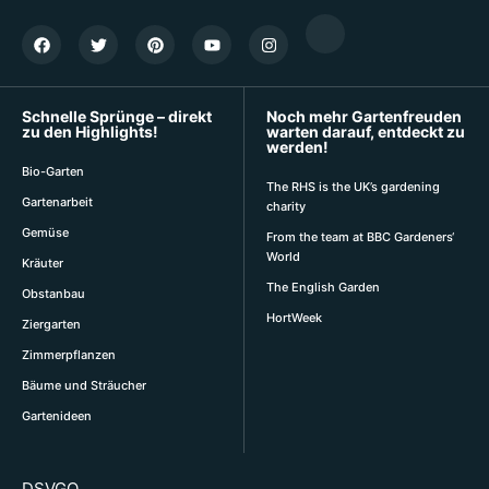
Schnelle Sprünge – direkt
Noch mehr Gartenfreuden
zu den Highlights!
warten darauf, entdeckt zu
werden!
Bio-Garten
The RHS is the UK’s gardening
Gartenarbeit
charity
Gemüse
From the team at BBC Gardeners‘
World
Kräuter
The English Garden
Obstanbau
HortWeek
Ziergarten
Zimmerpflanzen
Bäume und Sträucher
Gartenideen
DSVGO