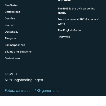
Bio-Garten
The RHS is the UK’s gardening
Gartenarbeit
charity
Gemüse
From the team at BBC Gardeners‘
World
Kräuter
The English Garden
Obstanbau
HortWeek
Ziergarten
Zimmerpflanzen
Bäume und Sträucher
Gartenideen
DSVGO
Nutzungsbedingungen
Fotos: canva.com / KI-generierte