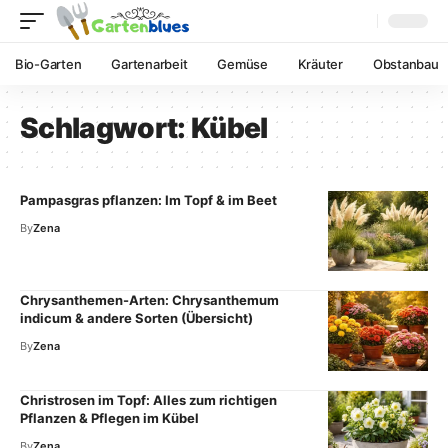
Bio-Garten
Gartenarbeit
Gemüse
Kräuter
Obstanbau
Schlagwort:
Kübel
Pampasgras pflanzen: Im Topf & im Beet
By
Zena
Chrysanthemen-Arten: Chrysanthemum
indicum & andere Sorten (Übersicht)
By
Zena
Christrosen im Topf: Alles zum richtigen
Pflanzen & Pflegen im Kübel
By
Zena