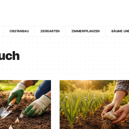
OBSTANBAU
ZIERGARTEN
ZIMMERPFLANZEN
BÄUME UN
uch