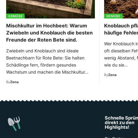
GEMÜSE
GEMÜSE
Mischkultur im Hochbeet: Warum
Knoblauch pfl
Zwiebeln und Knoblauch die besten
häufige Fehle
Freunde der Roten Bete sind.
Wer Knoblauch im
Zwiebeln und Knoblauch sind ideale
oft dieselben Feh
Beetnachbarn für Rote Bete: Sie halten
wenig Abstand, f
Schädlinge fern, fördern gesundes
wie du sie…
Wachstum und machen die Mischkultur…
By
Zena
By
Zena
Schnelle Sprü
direkt zu den
Highlights!