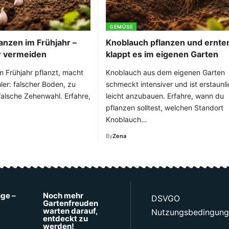
GEMÜSE
anzen im Frühjahr –
Knoblauch pflanzen und ernten
r vermeiden
klappt es im eigenen Garten
 Frühjahr pflanzt, macht
Knoblauch aus dem eigenen Garten
ler: falscher Boden, zu
schmeckt intensiver und ist erstaunli
alsche Zehenwahl. Erfahre,
leicht anzubauen. Erfahre, wann du
pflanzen solltest, welchen Standort
Knoblauch…
By
Zena
nge –
Noch mehr
DSVGO
Gartenfreuden
warten darauf,
Nutzungsbedingun
entdeckt zu
werden!