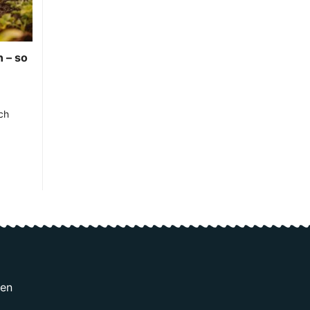
 – so
ch
gen