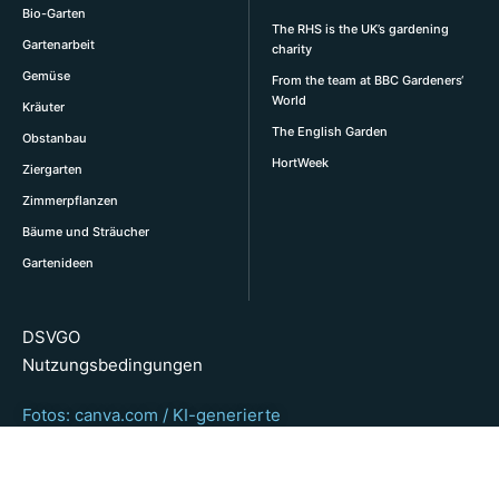
Bio-Garten
The RHS is the UK’s gardening
Gartenarbeit
charity
Gemüse
From the team at BBC Gardeners‘
World
Kräuter
The English Garden
Obstanbau
HortWeek
Ziergarten
Zimmerpflanzen
Bäume und Sträucher
Gartenideen
DSVGO
Nutzungsbedingungen
Fotos: canva.com / KI-generierte