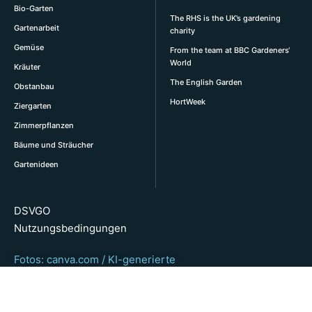
Bio-Garten
The RHS is the UK’s gardening
Gartenarbeit
charity
Gemüse
From the team at BBC Gardeners‘
World
Kräuter
The English Garden
Obstanbau
HortWeek
Ziergarten
Zimmerpflanzen
Bäume und Sträucher
Gartenideen
DSVGO
Nutzungsbedingungen
Fotos: canva.com / KI-generierte