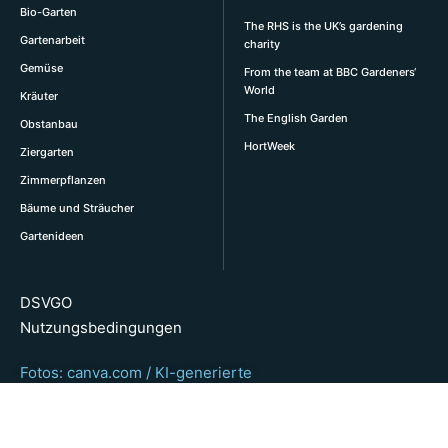
Bio-Garten
The RHS is the UK’s gardening
Gartenarbeit
charity
Gemüse
From the team at BBC Gardeners‘
World
Kräuter
The English Garden
Obstanbau
HortWeek
Ziergarten
Zimmerpflanzen
Bäume und Sträucher
Gartenideen
DSVGO
Nutzungsbedingungen
Fotos: canva.com / KI-generierte