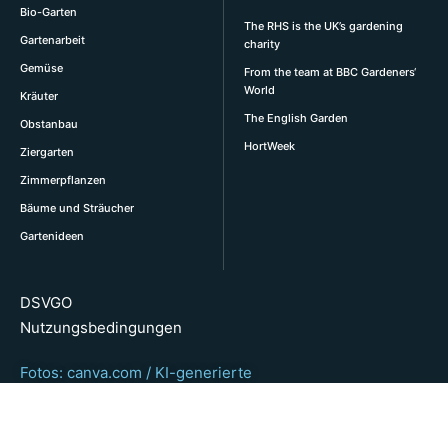
Bio-Garten
The RHS is the UK’s gardening
Gartenarbeit
charity
Gemüse
From the team at BBC Gardeners‘
World
Kräuter
The English Garden
Obstanbau
HortWeek
Ziergarten
Zimmerpflanzen
Bäume und Sträucher
Gartenideen
DSVGO
Nutzungsbedingungen
Fotos: canva.com / KI-generierte