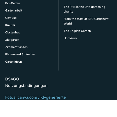
Bio-Garten
The RHS is the UK’s gardening
Gartenarbeit
charity
Gemüse
From the team at BBC Gardeners‘
World
Kräuter
The English Garden
Obstanbau
HortWeek
Ziergarten
Zimmerpflanzen
Bäume und Sträucher
Gartenideen
DSVGO
Nutzungsbedingungen
Fotos: canva.com / KI-generierte