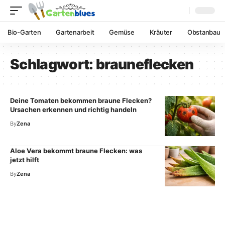
Bio-Garten
Gartenarbeit
Gemüse
Kräuter
Obstanbau
Schlagwort:
brauneflecken
Deine Tomaten bekommen braune Flecken?
Ursachen erkennen und richtig handeln
By
Zena
Aloe Vera bekommt braune Flecken: was
jetzt hilft
By
Zena