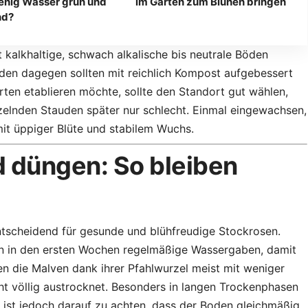
enig Wasser grün und
im Garten zum Blühen bringen
nd?
t kalkhaltige, schwach alkalische bis neutrale Böden
den dagegen sollten mit reichlich Kompost aufgebessert
ten etablieren möchte, sollte den Standort gut wählen,
rzelnden Stauden später nur schlecht. Einmal eingewachsen,
it üppiger Blüte und stabilem Wuchs.
d düngen: So bleiben
tscheidend für gesunde und blühfreudige Stockrosen.
en in den ersten Wochen regelmäßige Wassergaben, damit
n die Malven dank ihrer Pfahlwurzel meist mit weniger
t völlig austrocknet. Besonders in langen Trockenphasen
ist jedoch darauf zu achten, dass der Boden gleichmäßig