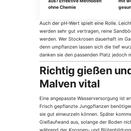
aus? Effektive Methoden
mit w
ohne Chemie
gesu
Auch der pH-Wert spielt eine Rolle. Leich
werden sehr gut vertragen, reine Sandbö
werden. Wer Stockrosen dauerhaft im Gar
denn umpflanzen lassen sich die tief wu
danken sie den passenden Platz jedoch m
Richtig gießen un
Malven vital
Eine angepasste Wasserversorgung ist en
Frisch gepflanzte Jungpflanzen benötig
sie gut einwurzeln können. Später komme
Gießaufwand aus, solange der Boden nich
während der Knospen- und Blütenbildung 