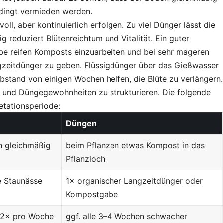
edingt vermieden werden.
ll, aber kontinuierlich erfolgen. Zu viel Dünger lässt die
g reduziert Blütenreichtum und Vitalität. Ein guter
Gabe reifen Komposts einzuarbeiten und bei sehr mageren
zeitdünger zu geben. Flüssigdünger über das Gießwasser
tand von einigen Wochen helfen, die Blüte zu verlängern.
ß- und Düngegewohnheiten zu strukturieren. Die folgende
getationsperiode:
Düngen
n gleichmäßig
beim Pflanzen etwas Kompost in das
Pflanzloch
e Staunässe
1× organischer Langzeitdünger oder
Kompostgabe
1–2× pro Woche
ggf. alle 3–4 Wochen schwacher