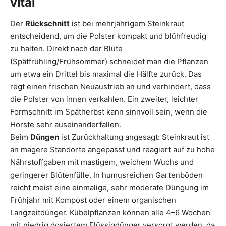
vital
Der
Rückschnitt
ist bei mehrjährigem Steinkraut
entscheidend, um die Polster kompakt und blühfreudig
zu halten. Direkt nach der Blüte
(Spätfrühling/Frühsommer) schneidet man die Pflanzen
um etwa ein Drittel bis maximal die Hälfte zurück. Das
regt einen frischen Neuaustrieb an und verhindert, dass
die Polster von innen verkahlen. Ein zweiter, leichter
Formschnitt im Spätherbst kann sinnvoll sein, wenn die
Horste sehr auseinanderfallen.
Beim
Düngen
ist Zurückhaltung angesagt: Steinkraut ist
an magere Standorte angepasst und reagiert auf zu hohe
Nährstoffgaben mit mastigem, weichem Wuchs und
geringerer Blütenfülle. In humusreichen Gartenböden
reicht meist eine einmalige, sehr moderate Düngung im
Frühjahr mit Kompost oder einem organischen
Langzeitdünger. Kübelpflanzen können alle 4–6 Wochen
mit niedrig dosiertem Flüssigdünger versorgt werden, da