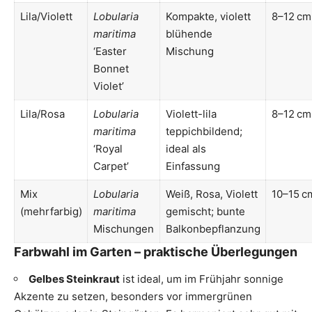
Lila/Violett
Lobularia
Kompakte, violett
8–12 cm
maritima
blühende
‘Easter
Mischung
Bonnet
Violet’
Lila/Rosa
Lobularia
Violett-lila
8–12 cm
maritima
teppichbildend;
‘Royal
ideal als
Carpet’
Einfassung
Mix
Lobularia
Weiß, Rosa, Violett
10–15 c
(mehrfarbig)
maritima
gemischt; bunte
Mischungen
Balkonbepflanzung
Farbwahl im Garten – praktische Überlegungen
Gelbes Steinkraut
ist ideal, um im Frühjahr sonnige
Akzente zu setzen, besonders vor immergrünen