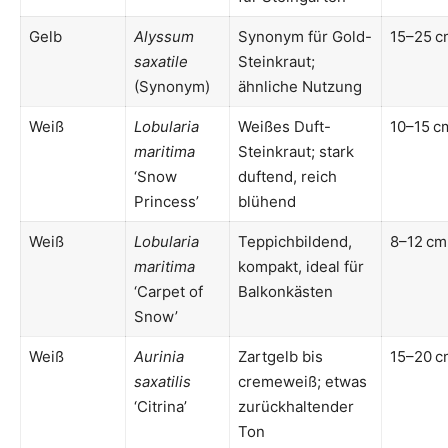
Gelb
Alyssum
Synonym für Gold-
15–25 c
saxatile
Steinkraut;
(Synonym)
ähnliche Nutzung
Weiß
Lobularia
Weißes Duft-
10–15 c
maritima
Steinkraut; stark
‘Snow
duftend, reich
Princess’
blühend
Weiß
Lobularia
Teppichbildend,
8–12 cm
maritima
kompakt, ideal für
‘Carpet of
Balkonkästen
Snow’
Weiß
Aurinia
Zartgelb bis
15–20 c
saxatilis
cremeweiß; etwas
‘Citrina’
zurückhaltender
Ton