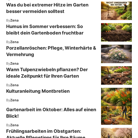
Was du bei extremer Hitze im Garten
besser vermeiden solltest
By
Zena
Humus im Sommer verbessern: So
bleibt dein Gartenboden fruchtbar
By
Zena
Porzellanröschen: Pflege, Winterhärte &
Vermehrung
By
Zena
Wann Tulpenzwiebeln pflanzen? Der
ideale Zeitpunkt für Ihren Garten
By
Zena
Kulturanleitung Montbretien
By
Zena
Gartenarbeit im Oktober: Alles auf einen
Blick!
By
Zena
Frühlingsarbeiten im Obstgarten:
Aktuelle Pflegetipps für Ihre Bäume