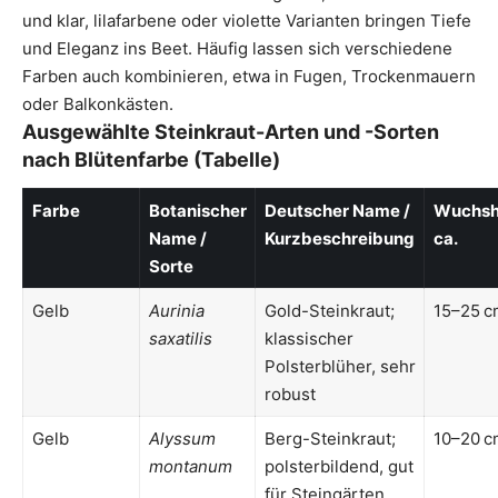
und klar, lilafarbene oder violette Varianten bringen Tiefe
und Eleganz ins Beet. Häufig lassen sich verschiedene
Farben auch kombinieren, etwa in Fugen, Trockenmauern
oder Balkonkästen.
Ausgewählte Steinkraut-Arten und -Sorten
nach Blütenfarbe (Tabelle)
Farbe
Botanischer
Deutscher Name /
Wuchsh
Name /
Kurzbeschreibung
ca.
Sorte
Gelb
Aurinia
Gold-Steinkraut;
15–25 c
saxatilis
klassischer
Polsterblüher, sehr
robust
Gelb
Alyssum
Berg-Steinkraut;
10–20 c
montanum
polsterbildend, gut
für Steingärten