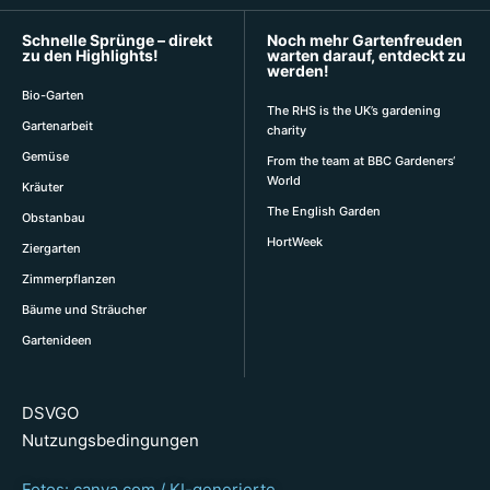
Schnelle Sprünge – direkt
Noch mehr Gartenfreuden
zu den Highlights!
warten darauf, entdeckt zu
werden!
Bio-Garten
The RHS is the UK’s gardening
Gartenarbeit
charity
Gemüse
From the team at BBC Gardeners‘
World
Kräuter
The English Garden
Obstanbau
HortWeek
Ziergarten
Zimmerpflanzen
Bäume und Sträucher
Gartenideen
DSVGO
Nutzungsbedingungen
Fotos: canva.com / KI-generierte