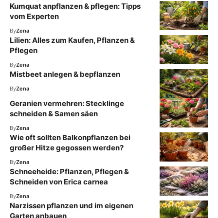
Kumquat anpflanzen & pflegen: Tipps
vom Experten
By
Zena
Lilien: Alles zum Kaufen, Pflanzen &
Pflegen
By
Zena
Mistbeet anlegen & bepflanzen
By
Zena
Geranien vermehren: Stecklinge
schneiden & Samen säen
By
Zena
Wie oft sollten Balkonpflanzen bei
großer Hitze gegossen werden?
By
Zena
Schneeheide: Pflanzen, Pflegen &
Schneiden von Erica carnea
By
Zena
Narzissen pflanzen und im eigenen
Garten anbauen