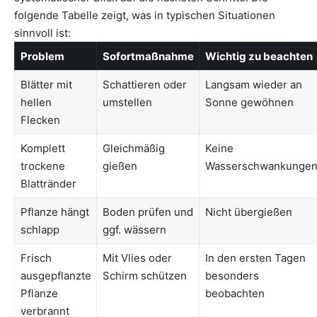
folgende Tabelle zeigt, was in typischen Situationen
sinnvoll ist:
Problem
Sofortmaßnahme
Wichtig zu beachten
Blätter mit
Schattieren oder
Langsam wieder an
hellen
umstellen
Sonne gewöhnen
Flecken
Komplett
Gleichmäßig
Keine
trockene
gießen
Wasserschwankunge
Blattränder
Pflanze hängt
Boden prüfen und
Nicht übergießen
schlapp
ggf. wässern
Frisch
Mit Vlies oder
In den ersten Tagen
ausgepflanzte
Schirm schützen
besonders
Pflanze
beobachten
verbrannt