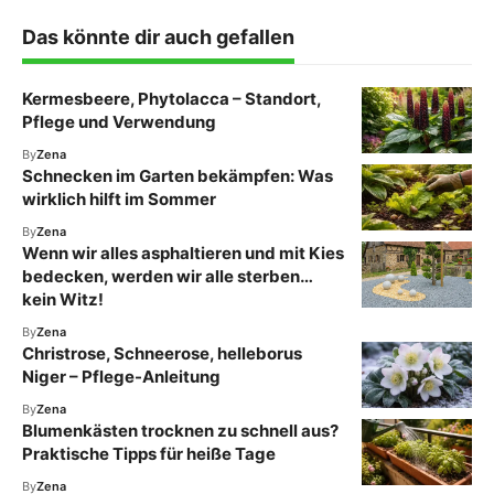
Das könnte dir auch gefallen
Kermesbeere, Phytolacca – Standort,
Pflege und Verwendung
By
Zena
Schnecken im Garten bekämpfen: Was
wirklich hilft im Sommer
By
Zena
Wenn wir alles asphaltieren und mit Kies
bedecken, werden wir alle sterben…
kein Witz!
By
Zena
Christrose, Schneerose, helleborus
Niger – Pflege-Anleitung
By
Zena
Blumenkästen trocknen zu schnell aus?
Praktische Tipps für heiße Tage
By
Zena