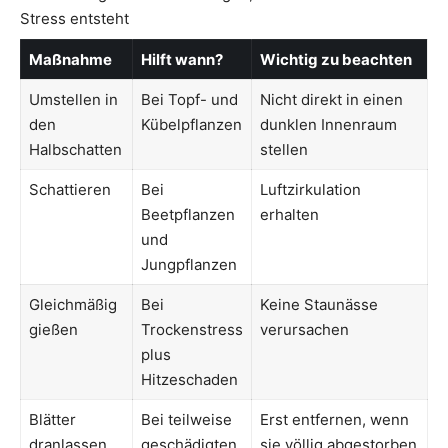
Stress entsteht
Maßnahme
Hilft wann?
Wichtig zu beachten
Umstellen in
Bei Topf- und
Nicht direkt in einen
den
Kübelpflanzen
dunklen Innenraum
Halbschatten
stellen
Schattieren
Bei
Luftzirkulation
Beetpflanzen
erhalten
und
Jungpflanzen
Gleichmäßig
Bei
Keine Staunässe
gießen
Trockenstress
verursachen
plus
Hitzeschaden
Blätter
Bei teilweise
Erst entfernen, wenn
dranlassen
geschädigten
sie völlig abgestorben