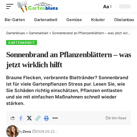
Aa
Bio-Garten
Gartenarbeit
Gemüse
Kräuter
Obstanbau
Gartenblues
»
Gartenarbeit
»
Sonnenbrand an Pflanzenblättern – was jetzt wirklich hilft
GARTENARBEIT
Sonnenbrand an Pflanzenblättern – was
jetzt wirklich hilft
Braune Flecken, verbrannte Blattränder? Sonnenbrand
ist für viele Gartenpflanzen Stress pur. Lesen Sie, wie
Sie Schäden richtig einschätzen, Pflanzen entlasten
und sie mit einfachen Maßnahmen schnell wieder
stärken.
8 Min Read
By
Zena
2026.05.22.