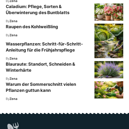
By
Zena
Caladium: Pflege, Sorten &
Überwinterung des Buntblatts
By
Zena
Raupen des Kohlweißling
By
Zena
Wasserpflanzen: Schritt-für-Schritt-
Anleitung für die Frühjahrspflege
By
Zena
Blauraute: Standort, Schneiden &
Winterhärte
By
Zena
Warum der Sommerschnitt vielen
Pflanzen guttun kann
By
Zena