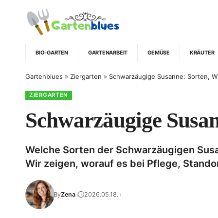
BIO-GARTEN
GARTENARBEIT
GEMÜSE
KRÄUTER
Gartenblues
»
Ziergarten
»
Schwarzäugige Susanne: Sorten, Win
ZIERGARTEN
Schwarzäugige Susann
Welche Sorten der Schwarzäugigen Susanne 
Wir zeigen, worauf es bei Pflege, Stan
By
Zena
2026.05.18.