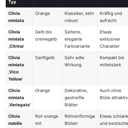
Typ
Clivia
Orange
Klassiker, sehr
Kräftig und
miniata
robust
aufrecht
Clivia
Gelb bis
Seltene,
Etwas
miniata
cremegelb
elegante
exklusiver
‚Citrina‘
Farbvariante
Charakter
Clivia
Sanftgelb
Sehr edle
Kompakt bis
miniata
Wirkung
mittelstark
‚Vico
Yellow‘
Clivia
Orange
Dekorative,
Auch ohne
miniata
gestreifte
Blüte attraktiv
‚Variegata‘
Blätter
Clivia
Rot-orange
Röhrenförmige
Etwas schlan
nobilis
mit
Blüten
und exotische