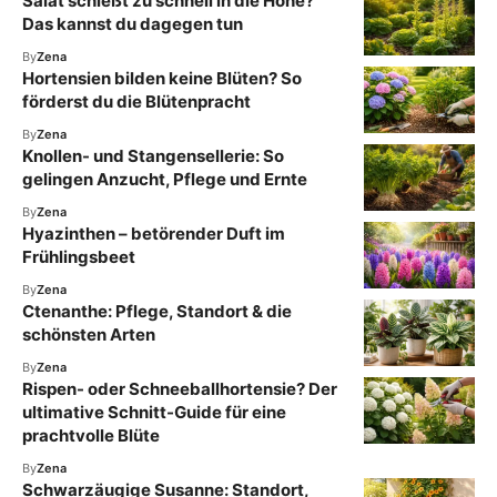
Salat schießt zu schnell in die Höhe?
Das kannst du dagegen tun
By
Zena
Hortensien bilden keine Blüten? So
förderst du die Blütenpracht
By
Zena
Knollen- und Stangensellerie: So
gelingen Anzucht, Pflege und Ernte
By
Zena
Hyazinthen – betörender Duft im
Frühlingsbeet
By
Zena
Ctenanthe: Pflege, Standort & die
schönsten Arten
By
Zena
Rispen- oder Schneeballhortensie? Der
ultimative Schnitt-Guide für eine
prachtvolle Blüte
By
Zena
Schwarzäugige Susanne: Standort,