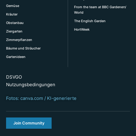
Gemüse
From the team at BBC Gardeners‘
World
Kräuter
The English Garden
Obstanbau
HortWeek
Ziergarten
Zimmerpflanzen
Bäume und Sträucher
Gartenideen
DSVGO
Nutzungsbedingungen
Fotos: canva.com / KI-generierte
Join Community