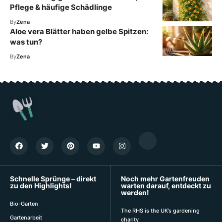
Pflege & häufige Schädlinge
By
Zena
Aloe vera Blätter haben gelbe Spitzen:
was tun?
By
Zena
Schnelle Sprünge – direkt
Noch mehr Gartenfreuden
zu den Highlights!
warten darauf, entdeckt zu
werden!
Bio-Garten
The RHS is the UK’s gardening
Gartenarbeit
charity