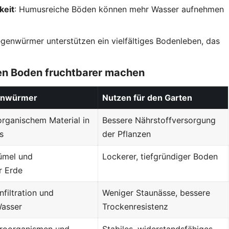
keit
: Humusreiche Böden können mehr Wasser aufnehmen
egenwürmer unterstützen ein vielfältiges Bodenleben, das
en Boden fruchtbarer machen
enwürmer
Nutzen für den Garten
ganischem Material in
Bessere Nährstoffversorgung
s
der Pflanzen
rümel und
Lockerer, tiefgründiger Boden
r Erde
nfiltration und
Weniger Staunässe, bessere
Wasser
Trockenresistenz