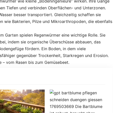
nwürmer wie kleine „Bodeningenieure“ wirken. Ihre Gänge
hen Tiefen und verbinden Oberflächen- und Unterzonen.
asser besser transportiert. Gleichzeitig schaffen sie
wie Bakterien, Pilze und Mikroarthropoden, die ebenfalls
im Garten spielen Regenwürmer eine wichtige Rolle. Sie
 bei, indem sie organische Überschüsse abbauen, das
Bodengefüge fördern. Ein Boden, in dem viele
sfähiger gegenüber Trockenheit, Starkregen und Erosion.
ute – vom Rasen bis zum Gemüsebeet.