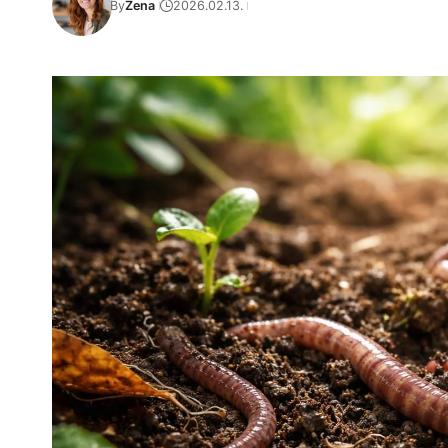
By
Zena
2026.02.13.