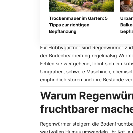
Trockenmauer im Garten: 5
Urban
Tipps zur richtigen
Balko
Bepflanzung
bepfl
Für Hobbygärtner sind Regenwürmer zude
der Bodenbearbeitung regelmäßig Würmer 
Fehlen sie weitgehend, lohnt sich ein krit
Umgraben, schwere Maschinen, chemisc
empfindlich stören und ihre Bestände ver
Warum Regenwür
fruchtbarer mach
Regenwürmer steigern die Bodenfruchtbar
wertvollen Humus umwandeln. Ihr Kot, a