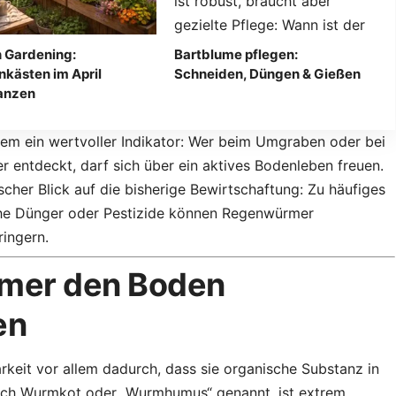
 Gardening:
Bartblume pflegen:
nkästen im April
Schneiden, Düngen & Gießen
anzen
m ein wertvoller Indikator: Wer beim Umgraben oder bei
entdeckt, darf sich über ein aktives Bodenleben freuen.
ischer Blick auf die bisherige Bewirtschaftung: Zu häufiges
he Dünger oder Pestizide können Regenwürmer
ringern.
mer den Boden
en
keit vor allem dadurch, dass sie organische Substanz in
uch Wurmkot oder „Wurmhumus“ genannt, ist extrem