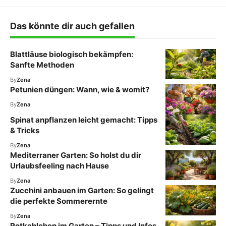
Das könnte dir auch gefallen
Blattläuse biologisch bekämpfen:
Sanfte Methoden
By
Zena
Petunien düngen: Wann, wie & womit?
By
Zena
Spinat anpflanzen leicht gemacht: Tipps
& Tricks
By
Zena
Mediterraner Garten: So holst du dir
Urlaubsfeeling nach Hause
By
Zena
Zucchini anbauen im Garten: So gelingt
die perfekte Sommerernte
By
Zena
Rotkehlchen im Garten – Tipps und Infos