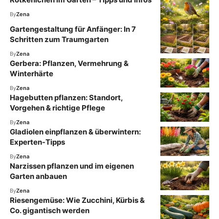
By
Zena
Gartengestaltung für Anfänger: In 7
Schritten zum Traumgarten
By
Zena
Gerbera: Pflanzen, Vermehrung &
Winterhärte
By
Zena
Hagebutten pflanzen: Standort,
Vorgehen & richtige Pflege
By
Zena
Gladiolen einpflanzen & überwintern:
Experten-Tipps
By
Zena
Narzissen pflanzen und im eigenen
Garten anbauen
By
Zena
Riesengemüse: Wie Zucchini, Kürbis &
Co. gigantisch werden