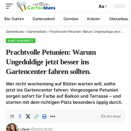
Aa
Bio-Garten
Gartenarbeit
Gemüse
Kräuter
Obstanbau
Gartenblues
»
Gartenarbeit
»
Prachtvolle Petunien: Warum Ungeduldige jetzt besser ins Gartencenter fahren sollten.
GARTENARBEIT
Prachtvolle Petunien: Warum
Ungeduldige jetzt besser ins
Gartencenter fahren sollten.
Wer nicht wochenlang auf Blüten warten will, sollte
jetzt ins Gartencenter fahren: Vorgezogene Petunien
sorgen sofort für Farbe auf Balkon und Terrasse – und
starten mit dem richtigen Platz besonders üppig durch.
8 Min Read
By
Zena
2026.04.09.