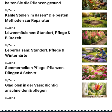
halten Sie die Pflanzen gesund
By
Zena
Kahle Stellen im Rasen? Die besten
Methoden zur Reparatur
By
Zena
Löwenmäulchen: Standort, Pflege &
Blütezeit
By
Zena
Leberbalsam: Standort, Pflege &
Winterhärte
By
Zena
Sommernelken Pflege: Pflanzen,
Düngen & Schnitt
By
Zena
Gladiolen in der Vase: Richtig
anschneiden & pflegen
By
Zena