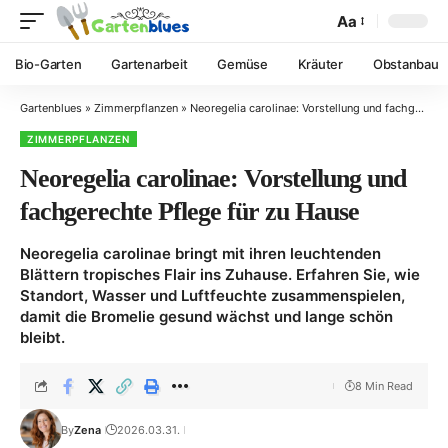
Aa
Bio-Garten
Gartenarbeit
Gemüse
Kräuter
Obstanbau
Gartenblues
»
Zimmerpflanzen
»
Neoregelia carolinae: Vorstellung und fachgerechte Pflege für zu Hause
ZIMMERPFLANZEN
Neoregelia carolinae: Vorstellung und
fachgerechte Pflege für zu Hause
Neoregelia carolinae bringt mit ihren leuchtenden
Blättern tropisches Flair ins Zuhause. Erfahren Sie, wie
Standort, Wasser und Luftfeuchte zusammenspielen,
damit die Bromelie gesund wächst und lange schön
bleibt.
8 Min Read
By
Zena
2026.03.31.