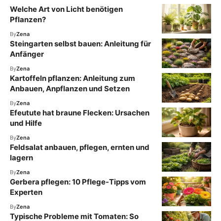
Welche Art von Licht benötigen
Pflanzen?
By
Zena
Steingarten selbst bauen: Anleitung für
Anfänger
By
Zena
Kartoffeln pflanzen: Anleitung zum
Anbauen, Anpflanzen und Setzen
By
Zena
Efeutute hat braune Flecken: Ursachen
und Hilfe
By
Zena
Feldsalat anbauen, pflegen, ernten und
lagern
By
Zena
Gerbera pflegen: 10 Pflege-Tipps vom
Experten
By
Zena
Typische Probleme mit Tomaten: So