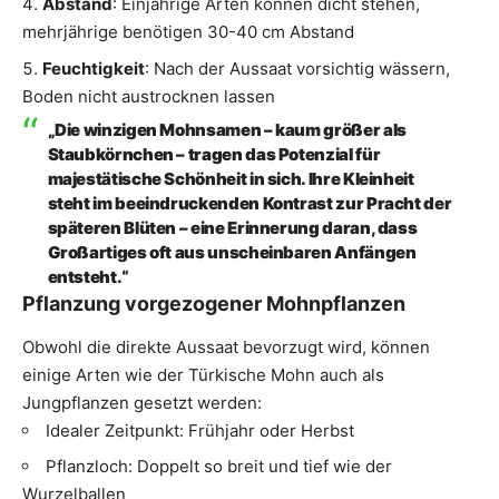
Abstand
: Einjährige Arten können dicht stehen,
mehrjährige benötigen 30-40 cm Abstand
Feuchtigkeit
: Nach der Aussaat vorsichtig wässern,
Boden nicht austrocknen lassen
„Die winzigen Mohnsamen – kaum größer als
Staubkörnchen – tragen das Potenzial für
majestätische Schönheit in sich. Ihre Kleinheit
steht im beeindruckenden Kontrast zur Pracht der
späteren Blüten – eine Erinnerung daran, dass
Großartiges oft aus unscheinbaren Anfängen
entsteht.“
Pflanzung vorgezogener Mohnpflanzen
Obwohl die direkte Aussaat bevorzugt wird, können
einige Arten wie der Türkische Mohn auch als
Jungpflanzen gesetzt werden:
Idealer Zeitpunkt: Frühjahr oder Herbst
Pflanzloch: Doppelt so breit und tief wie der
Wurzelballen