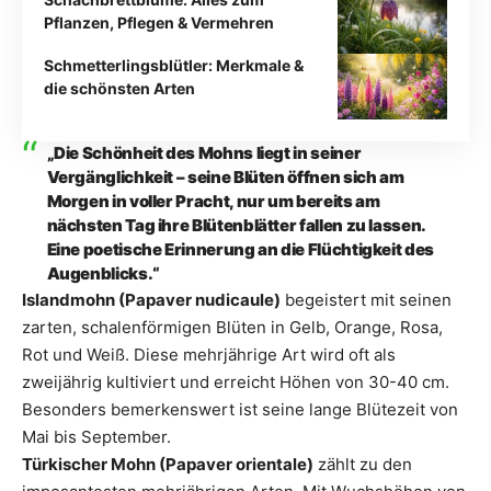
Pflanzen, Pflegen & Vermehren
Schmetterlingsblütler: Merkmale &
die schönsten Arten
„Die Schönheit des Mohns liegt in seiner
Vergänglichkeit – seine Blüten öffnen sich am
Morgen in voller Pracht, nur um bereits am
nächsten Tag ihre Blütenblätter fallen zu lassen.
Eine poetische Erinnerung an die Flüchtigkeit des
Augenblicks.“
Islandmohn (Papaver nudicaule)
begeistert mit seinen
zarten, schalenförmigen Blüten in Gelb, Orange, Rosa,
Rot und Weiß. Diese mehrjährige Art wird oft als
zweijährig kultiviert und erreicht Höhen von 30-40 cm.
Besonders bemerkenswert ist seine lange Blütezeit von
Mai bis September.
Türkischer Mohn (Papaver orientale)
zählt zu den