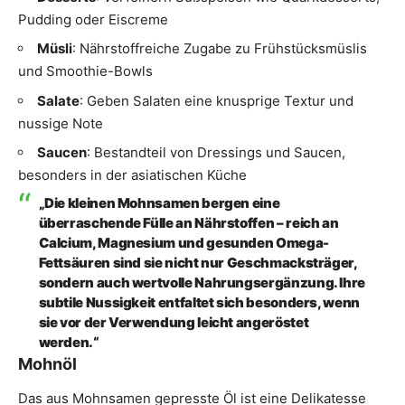
Pudding oder Eiscreme
Müsli
: Nährstoffreiche Zugabe zu Frühstücksmüslis
und Smoothie-Bowls
Salate
: Geben Salaten eine knusprige Textur und
nussige Note
Saucen
: Bestandteil von Dressings und Saucen,
besonders in der asiatischen Küche
„Die kleinen Mohnsamen bergen eine
überraschende Fülle an Nährstoffen – reich an
Calcium, Magnesium und gesunden Omega-
Fettsäuren sind sie nicht nur Geschmacksträger,
sondern auch wertvolle Nahrungsergänzung. Ihre
subtile Nussigkeit entfaltet sich besonders, wenn
sie vor der Verwendung leicht angeröstet
werden.“
Mohnöl
Das aus Mohnsamen gepresste Öl ist eine Delikatesse