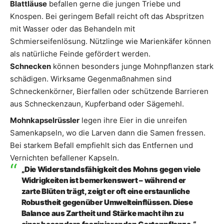
Blattläuse
befallen gerne die jungen Triebe und
Knospen. Bei geringem Befall reicht oft das Abspritzen
mit Wasser oder das Behandeln mit
Schmierseifenlösung. Nützlinge wie Marienkäfer können
als natürliche Feinde gefördert werden.
Schnecken
können besonders junge Mohnpflanzen stark
schädigen. Wirksame Gegenmaßnahmen sind
Schneckenkörner, Bierfallen oder schützende Barrieren
aus Schneckenzaun, Kupferband oder Sägemehl.
Mohnkapselrüssler
legen ihre Eier in die unreifen
Samenkapseln, wo die Larven dann die Samen fressen.
Bei starkem Befall empfiehlt sich das Entfernen und
Vernichten befallener Kapseln.
„Die Widerstandsfähigkeit des Mohns gegen viele
Widrigkeiten ist bemerkenswert – während er
zarte Blüten trägt, zeigt er oft eine erstaunliche
Robustheit gegenüber Umwelteinflüssen. Diese
Balance aus Zartheit und Stärke macht ihn zu