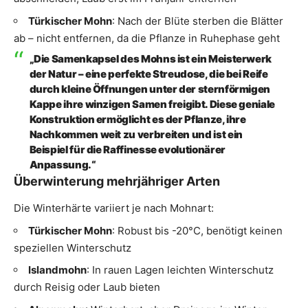
Türkischer Mohn
: Nach der Blüte sterben die Blätter
ab – nicht entfernen, da die Pflanze in Ruhephase geht
„Die Samenkapsel des Mohns ist ein Meisterwerk
der Natur – eine perfekte Streudose, die bei Reife
durch kleine Öffnungen unter der sternförmigen
Kappe ihre winzigen Samen freigibt. Diese geniale
Konstruktion ermöglicht es der Pflanze, ihre
Nachkommen weit zu verbreiten und ist ein
Beispiel für die Raffinesse evolutionärer
Anpassung.“
Überwinterung mehrjähriger Arten
Die Winterhärte variiert je nach Mohnart:
Türkischer Mohn
: Robust bis -20°C, benötigt keinen
speziellen Winterschutz
Islandmohn
: In rauen Lagen leichten Winterschutz
durch Reisig oder Laub bieten