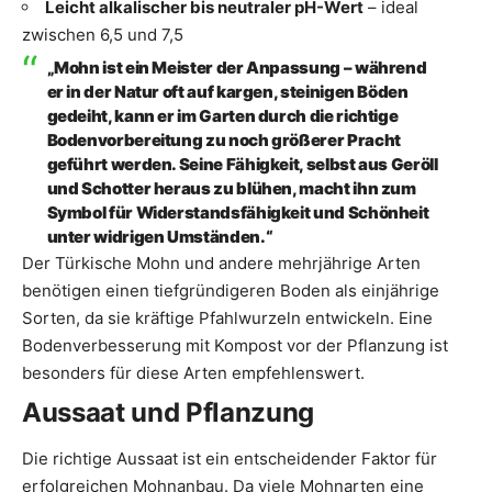
Leicht alkalischer bis neutraler pH-Wert
– ideal
zwischen 6,5 und 7,5
„Mohn ist ein Meister der Anpassung – während
er in der Natur oft auf kargen, steinigen Böden
gedeiht, kann er im Garten durch die richtige
Bodenvorbereitung zu noch größerer Pracht
geführt werden. Seine Fähigkeit, selbst aus Geröll
und Schotter heraus zu blühen, macht ihn zum
Symbol für Widerstandsfähigkeit und Schönheit
unter widrigen Umständen.“
Der Türkische Mohn und andere mehrjährige Arten
benötigen einen tiefgründigeren Boden als einjährige
Sorten, da sie kräftige Pfahlwurzeln entwickeln. Eine
Bodenverbesserung mit Kompost vor der Pflanzung ist
besonders für diese Arten empfehlenswert.
Aussaat und Pflanzung
Die richtige Aussaat ist ein entscheidender Faktor für
erfolgreichen Mohnanbau. Da viele Mohnarten eine