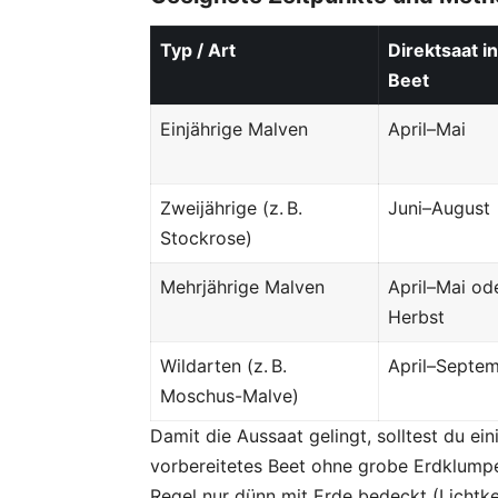
Typ / Art
Direkt­saat i
Beet
Einjährige Malven
April–Mai
Zweijährige (z. B.
Juni–August
Stockrose)
Mehrjährige Malven
April–Mai od
Herbst
Wildarten (z. B.
April–Septe
Moschus-Malve)
Damit die Aussaat gelingt, solltest du ei
vorbereitetes Beet ohne grobe Erdklump
Regel nur dünn mit Erde bedeckt (Lichtk