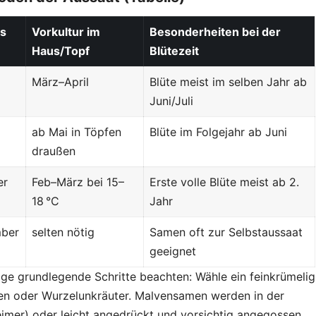
ns
Vorkultur im
Besonderheiten bei der
Haus/Topf
Blütezeit
März–April
Blüte meist im selben Jahr ab
Juni/Juli
ab Mai in Töpfen
Blüte im Folgejahr ab Juni
draußen
er
Feb–März bei 15–
Erste volle Blüte meist ab 2.
18 °C
Jahr
mber
selten nötig
Samen oft zur Selbst­aussaat
geeignet
nige grundlegende Schritte beachten: Wähle ein feinkrümelig
en oder Wurzelunkräuter. Malvensamen werden in der
eimer) oder leicht angedrückt und vorsichtig angegossen.