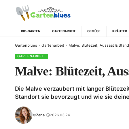
BIO-GARTEN
GARTENARBEIT
GEMÜSE
KRÄUTER
Gartenblues
»
Gartenarbeit
»
Malve: Blütezeit, Aussaat & Stand
GARTENARBEIT
Malve: Blütezeit, Au
Die Malve verzaubert mit langer Blütezeit
Standort sie bevorzugt und wie sie dein
By
Zena
2026.03.24.