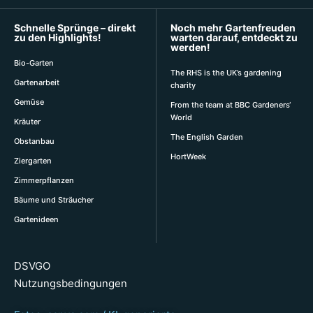
Schnelle Sprünge – direkt
Noch mehr Gartenfreuden
zu den Highlights!
warten darauf, entdeckt zu
werden!
Bio-Garten
The RHS is the UK’s gardening
Gartenarbeit
charity
Gemüse
From the team at BBC Gardeners‘
World
Kräuter
The English Garden
Obstanbau
HortWeek
Ziergarten
Zimmerpflanzen
Bäume und Sträucher
Gartenideen
DSVGO
Nutzungsbedingungen