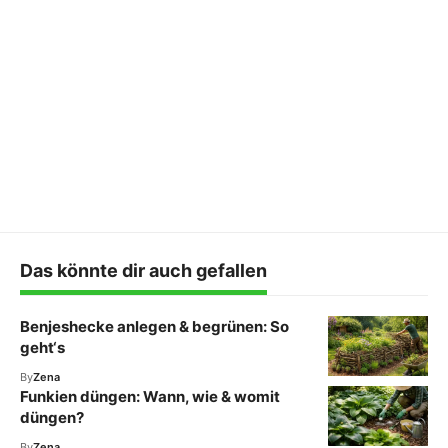
Das könnte dir auch gefallen
Benjeshecke anlegen & begrünen: So
geht‘s
By
Zena
Funkien düngen: Wann, wie & womit
düngen?
By
Zena