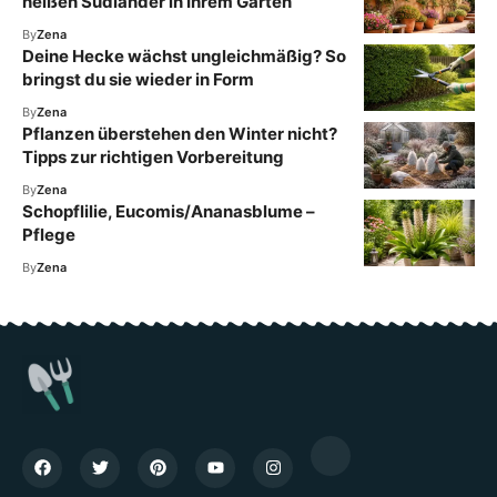
heißen Südländer in Ihrem Garten
By
Zena
Deine Hecke wächst ungleichmäßig? So
bringst du sie wieder in Form
By
Zena
Pflanzen überstehen den Winter nicht?
Tipps zur richtigen Vorbereitung
By
Zena
Schopflilie, Eucomis/Ananasblume –
Pflege
By
Zena