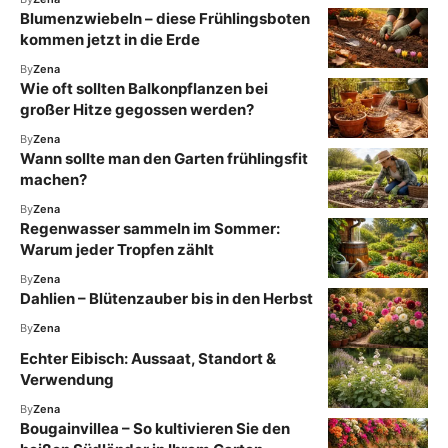
Blumenzwiebeln – diese Frühlingsboten
kommen jetzt in die Erde
By
Zena
Wie oft sollten Balkonpflanzen bei
großer Hitze gegossen werden?
By
Zena
Wann sollte man den Garten frühlingsfit
machen?
By
Zena
Regenwasser sammeln im Sommer:
Warum jeder Tropfen zählt
By
Zena
Dahlien – Blütenzauber bis in den Herbst
By
Zena
Echter Eibisch: Aussaat, Standort &
Verwendung
By
Zena
Bougainvillea – So kultivieren Sie den