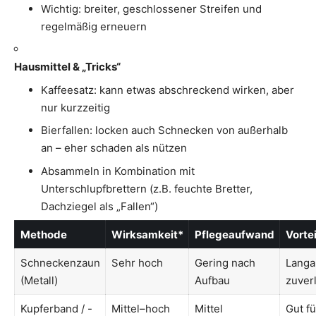
Wichtig: breiter, geschlossener Streifen und
regelmäßig erneuern
Hausmittel & „Tricks“
Kaffeesatz: kann etwas abschreckend wirken, aber
nur kurzzeitig
Bierfallen: locken auch Schnecken von außerhalb
an – eher schaden als nützen
Absammeln in Kombination mit
Unterschlupfbrettern (z.B. feuchte Bretter,
Dachziegel als „Fallen“)
Methode
Wirksamkeit*
Pflegeaufwand
Vortei
Schneckenzaun
Sehr hoch
Gering nach
Langa
(Metall)
Aufbau
zuver
Kupferband / -
Mittel–hoch
Mittel
Gut fü