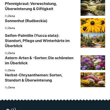
Pfennigkraut: Verwechslung,
Überwinterung & Giftigkeit
By
Zena
Sonnenhut (Rudbeckia)
By
Zena
Seifen-Palmlilie (Yucca elata):
Standort, Pflege und Winterhärte im
Überblick
By
Zena
Astern-Arten & -Sorten: Die schönsten
im Überblick
By
Zena
Herbst-Chrysanthemen: Sorten,
Standort & Überwinterung
By
Zena