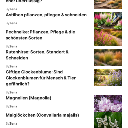
eher überflüssig?
By
Zena
Astilben pflanzen, pflegen & schneiden
By
Zena
Pechnelke: Pflanzen, Pflege & die
schönsten Sorten
By
Zena
Rutenhirse: Sorten, Standort &
Schneiden
By
Zena
Giftige Glockenblume: Sind
Glockenblumen für Mensch & Tier
gefährlich?
By
Zena
Magnolien (Magnolia)
By
Zena
Maiglöckchen (Convallaria majalis)
By
Zena