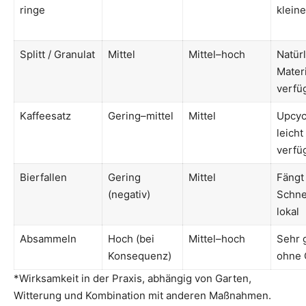
ringe
klein
Splitt / Granulat
Mittel
Mittel–hoch
Natür
Materi
verfü
Kaffeesatz
Gering–mittel
Mittel
Upcyc
leicht
verfü
Bierfallen
Gering
Mittel
Fängt
(negativ)
Schn
lokal
Absammeln
Hoch (bei
Mittel–hoch
Sehr g
Konsequenz)
ohne 
*Wirksamkeit in der Praxis, abhängig von Garten,
Witterung und Kombination mit anderen Maßnahmen.