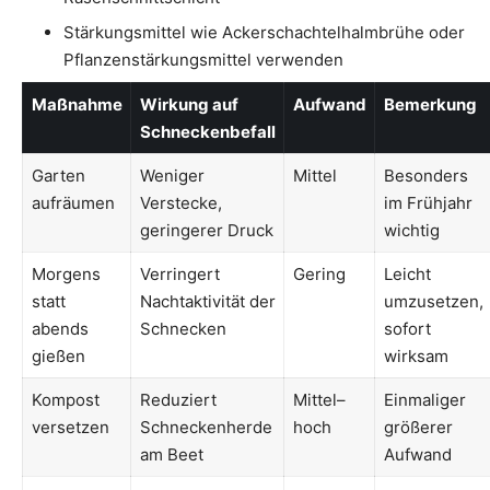
Stärkungsmittel wie Ackerschachtelhalmbrühe oder
Pflanzenstärkungsmittel verwenden
Maßnahme
Wirkung auf
Aufwand
Bemerkung
Schneckenbefall
Garten
Weniger
Mittel
Besonders
aufräumen
Verstecke,
im Frühjahr
geringerer Druck
wichtig
Morgens
Verringert
Gering
Leicht
statt
Nachtaktivität der
umzusetzen,
abends
Schnecken
sofort
gießen
wirksam
Kompost
Reduziert
Mittel–
Einmaliger
versetzen
Schneckenherde
hoch
größerer
am Beet
Aufwand