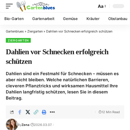
Aa
Bio-Garten
Gartenarbeit
Gemüse
Kräuter
Obstanbau
Gartenblues
»
Ziergarten
»
Dahlien vor Schnecken erfolgreich schützen
ZIERGARTEN
Dahlien vor Schnecken erfolgreich
schützen
Dahlien sind ein Festmahl für Schnecken – müssen es
aber nicht bleiben. Welche natürlichen Barrieren,
cleveren Pflanztricks und wirksamen Hausmittel Ihre
Dahlien langfristig schützen, lesen Sie in diesem
Beitrag.
12 Min Read
By
Zena
2026.03.07.