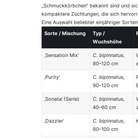
„Schmuckkörbchen“ bekannt sind und sic
kompaktere Züchtungen, die sich hervorr
Eine Auswahl beliebter einjähriger Sorten
Sorte / Mischung
Typ /
Wuchshöhe
‚Sensation Mix‘
C. bipinnatus
,
80–120 cm
‚Purity‘
C. bipinnatus
,
90–120 cm
‚Sonata‘ (Serie)
C. bipinnatus
,
40–60 cm
‚Dazzler‘
C. bipinnatus
,
80–100 cm