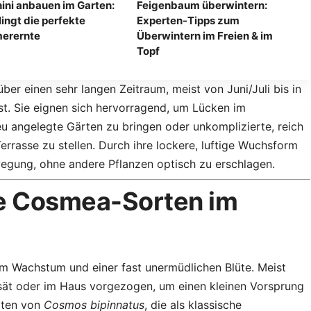
ini anbauen im Garten:
Feigenbaum überwintern:
lingt die perfekte
Experten-Tipps zum
erernte
Überwintern im Freien & im
Topf
er einen sehr langen Zeitraum, meist von Juni/Juli bis in
ost. Sie eignen sich hervorragend, um Lücken im
neu angelegte Gärten zu bringen oder unkomplizierte, reich
rrasse zu stellen. Durch ihre lockere, luftige Wuchsform
wegung, ohne andere Pflanzen optisch zu erschlagen.
ge Cosmea-Sorten im
m Wachstum und einer fast unermüdlichen Blüte. Meist
gesät oder im Haus vorgezogen, um einen kleinen Vorsprung
rten von
Cosmos bipinnatus
, die als klassische