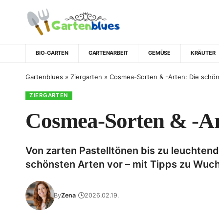
BIO-GARTEN
GARTENARBEIT
GEMÜSE
KRÄUTER
Gartenblues
»
Ziergarten
»
Cosmea-Sorten & -Arten: Die schön
ZIERGARTEN
Cosmea-Sorten & -Ar
Von zarten Pastelltönen bis zu leuchtend
schönsten Arten vor – mit Tipps zu Wuch
By
Zena
2026.02.19.