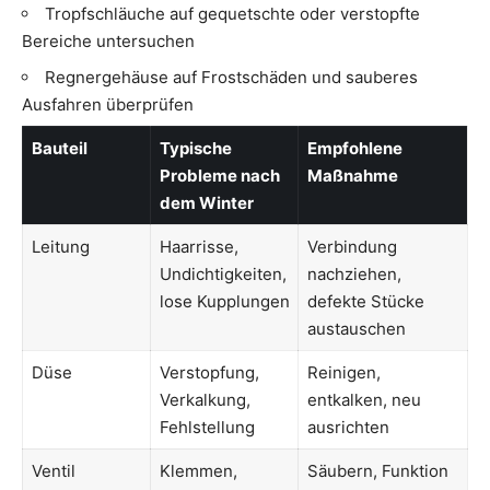
Tropfschläuche auf gequetschte oder verstopfte
Bereiche untersuchen
Regnergehäuse auf Frostschäden und sauberes
Ausfahren überprüfen
Bauteil
Typische
Empfohlene
Probleme nach
Maßnahme
dem Winter
Leitung
Haarrisse,
Verbindung
Undichtigkeiten,
nachziehen,
lose Kupplungen
defekte Stücke
austauschen
Düse
Verstopfung,
Reinigen,
Verkalkung,
entkalken, neu
Fehlstellung
ausrichten
Ventil
Klemmen,
Säubern, Funktion