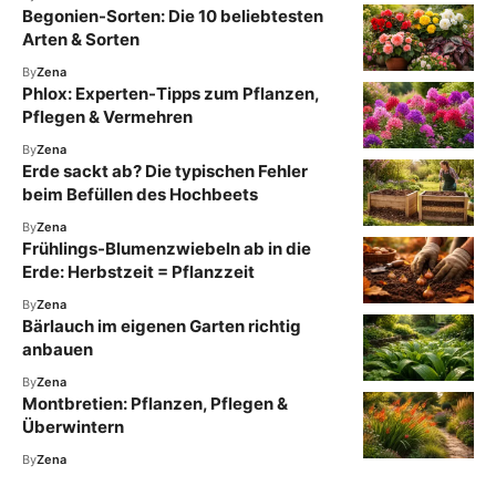
Begonien-Sorten: Die 10 beliebtesten
Arten & Sorten
By
Zena
Phlox: Experten-Tipps zum Pflanzen,
Pflegen & Vermehren
By
Zena
Erde sackt ab? Die typischen Fehler
beim Befüllen des Hochbeets
By
Zena
Frühlings-Blumenzwiebeln ab in die
Erde: Herbstzeit = Pflanzzeit
By
Zena
Bärlauch im eigenen Garten richtig
anbauen
By
Zena
Montbretien: Pflanzen, Pflegen &
Überwintern
By
Zena