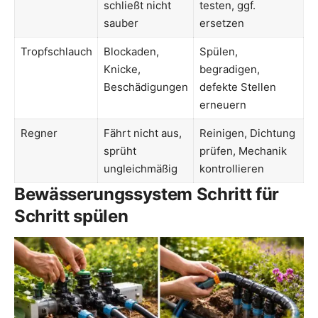
schließt nicht
testen, ggf.
sauber
ersetzen
Tropfschlauch
Blockaden,
Spülen,
Knicke,
begradigen,
Beschädigungen
defekte Stellen
erneuern
Regner
Fährt nicht aus,
Reinigen, Dichtung
sprüht
prüfen, Mechanik
ungleichmäßig
kontrollieren
Bewässerungssystem Schritt für
Schritt spülen