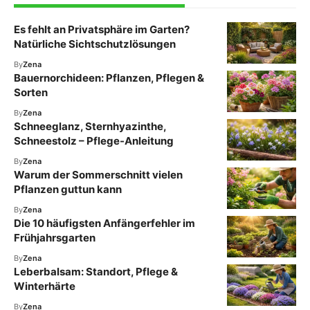
Es fehlt an Privatsphäre im Garten?
Natürliche Sichtschutzlösungen
By
Zena
Bauernorchideen: Pflanzen, Pflegen &
Sorten
By
Zena
Schneeglanz, Sternhyazinthe,
Schneestolz – Pflege-Anleitung
By
Zena
Warum der Sommerschnitt vielen
Pflanzen guttun kann
By
Zena
Die 10 häufigsten Anfängerfehler im
Frühjahrsgarten
By
Zena
Leberbalsam: Standort, Pflege &
Winterhärte
By
Zena