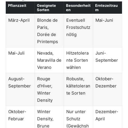
Pflanzzeit
Geeignete
Besonderheit
Erntezeitrau
Sorten
en
m
März-April
Blonde de
Eventuell
Mai-Juni
Paris,
Frostschutz
Dorée de
nötig
Printemps
Mai-Juli
Nevada,
Hitzetolera
Juni-
Maravilla de
nte Sorten
September
Verano
wählen
August-
Rouge
Robuste,
Oktober-
September
d’Hiver,
kältetoleran
Dezember
Winter
te Sorten
Density
Oktober-
Winter
Nur unter
Dezember-
Februar
Density,
Schutz
April
Brune
(Gewächsh