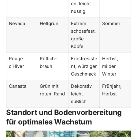
en, leicht
nussig
Nevada
Hellgrün
Extrem
Sommer
schossfest,
große
Köpfe
Rouge
Rötlich-
Frostresiste
Herbst,
d’Hiver
braun
nt, würziger
milder
Geschmack
Winter
Canasta
Grün mit
Dekorativ,
Frühjahr,
rotem Rand
leicht
Herbst
süßlich
Standort und Bodenvorbereitung
für optimales Wachstum