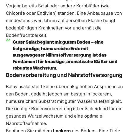
Vorjahr bereits Salat oder andere Korbblütler (wie
Chicorée oder Endivien) standen. Eine Anbaupause von
mindestens zwei Jahren auf derselben Fläche beugt
bodenbürtigen Krankheiten vor und erhält die
Bodenfruchtbarkeit.
Guter Salat beginnt mit gutem Boden – eine
tiefgründige, humusreiche Erde mit
ausgewogener Nährstoffversorgung ist das
Fundament für knackige, aromatische Blätter und
robustes Wachstum.
Bodenvorbereitung und Nährstoffversorgung
Bataviasalat stellt keine übermäßig hohen Ansprüche an
den Boden, gedeiht jedoch am besten in lockerem,
humusreichem Substrat mit guter Wasserhaltefähigkeit.
Die richtige Bodenvorbereitung ist entscheidend für ein
gesundes Wurzelwachstum und eine optimale
Nährstoffaufnahme.
Beginnen Sie mit dem
Lockern
des Bodens. Eine Tiefe