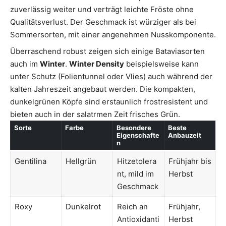
zuverlässig weiter und verträgt leichte Fröste ohne
Qualitätsverlust. Der Geschmack ist würziger als bei
Sommersorten, mit einer angenehmen Nusskomponente.
Überraschend robust zeigen sich einige Bataviasorten
auch im
Winter
.
Winter Density
beispielsweise kann
unter Schutz (Folientunnel oder Vlies) auch während der
kalten Jahreszeit angebaut werden. Die kompakten,
dunkelgrünen Köpfe sind erstaunlich frostresistent und
bieten auch in der salatrmen Zeit frisches Grün.
Sorte
Farbe
Besondere
Beste
Eigenschafte
Anbauzeit
n
Gentilina
Hellgrün
Hitzetolera
Frühjahr bis
nt, mild im
Herbst
Geschmack
Roxy
Dunkelrot
Reich an
Frühjahr,
Antioxidanti
Herbst