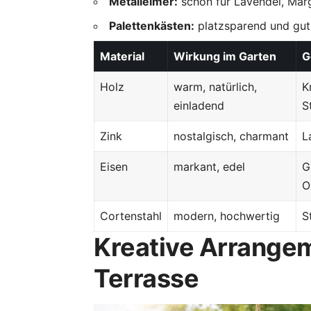
Metalleimer:
schön für Lavendel, Marg
Palettenkästen:
platzsparend und gut 
Material
Wirkung im Garten
G
Holz
warm, natürlich,
K
einladend
S
Zink
nostalgisch, charmant
L
Eisen
markant, edel
G
O
Cortenstahl
modern, hochwertig
S
Kreative Arrangem
Terrasse