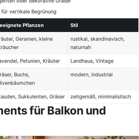
eriten oder dekorative Gräser
für vertikale Begrünung
eeignete Pflanzen
Stil
räuter, Geranien, kleine
rustikal, skandinavisch,
träucher
naturnah
avendel, Petunien, Kräuter
Landhaus, Vintage
räser, Buchs,
modern, industrial
livenbäumchen
tauden, Sukkulenten, Gräser
zeitgemäß, minimalistisch
ents für Balkon und