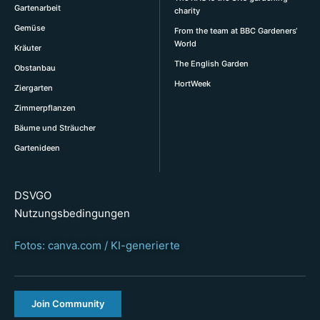
Gartenarbeit
charity
Gemüse
From the team at BBC Gardeners‘
World
Kräuter
The English Garden
Obstanbau
HortWeek
Ziergarten
Zimmerpflanzen
Bäume und Sträucher
Gartenideen
DSVGO
Nutzungsbedingungen
Fotos: canva.com / KI-generierte
Join Community