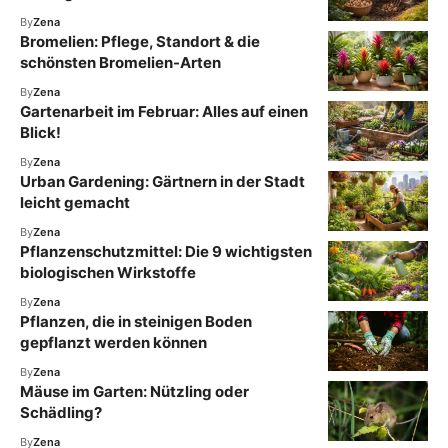
By
Zena
Bromelien: Pflege, Standort & die
schönsten Bromelien-Arten
By
Zena
Gartenarbeit im Februar: Alles auf einen
Blick!
By
Zena
Urban Gardening: Gärtnern in der Stadt
leicht gemacht
By
Zena
Pflanzenschutzmittel: Die 9 wichtigsten
biologischen Wirkstoffe
By
Zena
Pflanzen, die in steinigen Boden
gepflanzt werden können
By
Zena
Mäuse im Garten: Nützling oder
Schädling?
By
Zena