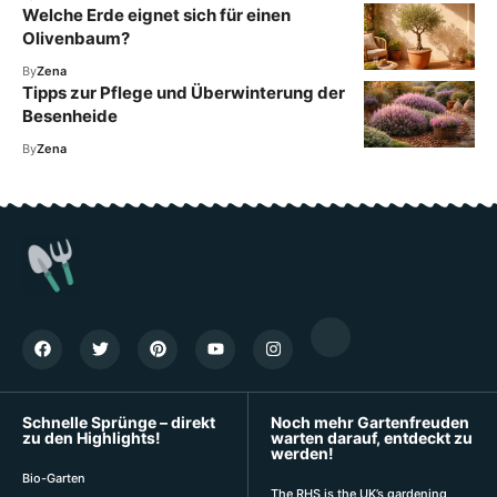
Welche Erde eignet sich für einen
Olivenbaum?
By
Zena
Tipps zur Pflege und Überwinterung der
Besenheide
By
Zena
Schnelle Sprünge – direkt
Noch mehr Gartenfreuden
zu den Highlights!
warten darauf, entdeckt zu
werden!
Bio-Garten
The RHS is the UK’s gardening