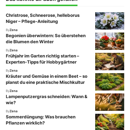
Christrose, Schneerose, helleborus
Niger – Pflege-Anleitung
By
Zena
Begonien überwintern: So überstehen
die Blumen den Winter
By
Zena
Frühjahr im Garten richtig starten –
Experten-Tipps für Hobbygärtner
By
Zena
Kräuter und Gemüse in einem Beet – so
planst du eine praktische Mischkultur
By
Zena
Lampenputzergras schneiden: Wann &
wie?
By
Zena
Sommerdüngung: Was brauchen
Pflanzen wirklich?