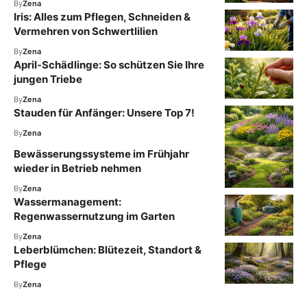
By
Zena
Iris: Alles zum Pflegen, Schneiden &
Vermehren von Schwertlilien
By
Zena
April-Schädlinge: So schützen Sie Ihre
jungen Triebe
By
Zena
Stauden für Anfänger: Unsere Top 7!
By
Zena
Bewässerungssysteme im Frühjahr
wieder in Betrieb nehmen
By
Zena
Wassermanagement:
Regenwassernutzung im Garten
By
Zena
Leberblümchen: Blütezeit, Standort &
Pflege
By
Zena