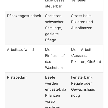
Licht besser
Vergeilen
steuerbar
Pflanzengesundheit
Sortieren
Stress beim
schwacher
Pikieren und
Sämlinge,
Auspflanzen
gezielte
Pflege
Arbeitsaufwand
Mehr
Mehr Arbeit
Einfluss auf
(Aussaat,
das
Pikieren, Gießen)
Wachstum
Platzbedarf
Beete
Fensterbank,
werden
Regale oder
entlastet, da
Gewächshaus
Pflanzen
nötig
vorab
wachsen