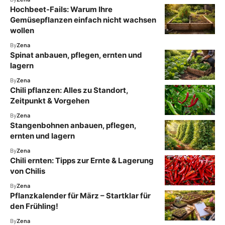
Hochbeet-Fails: Warum Ihre
Gemüsepflanzen einfach nicht wachsen
wollen
By
Zena
Spinat anbauen, pflegen, ernten und
lagern
By
Zena
Chili pflanzen: Alles zu Standort,
Zeitpunkt & Vorgehen
By
Zena
Stangenbohnen anbauen, pflegen,
ernten und lagern
By
Zena
Chili ernten: Tipps zur Ernte & Lagerung
von Chilis
By
Zena
Pflanzkalender für März – Startklar für
den Frühling!
By
Zena