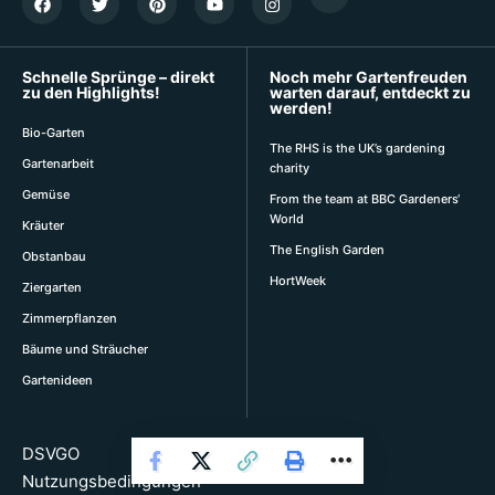
Schnelle Sprünge – direkt
Noch mehr Gartenfreuden
zu den Highlights!
warten darauf, entdeckt zu
werden!
Bio-Garten
The RHS is the UK’s gardening
Gartenarbeit
charity
Gemüse
From the team at BBC Gardeners‘
World
Kräuter
The English Garden
Obstanbau
HortWeek
Ziergarten
Zimmerpflanzen
Bäume und Sträucher
Gartenideen
DSVGO
Nutzungsbedingungen