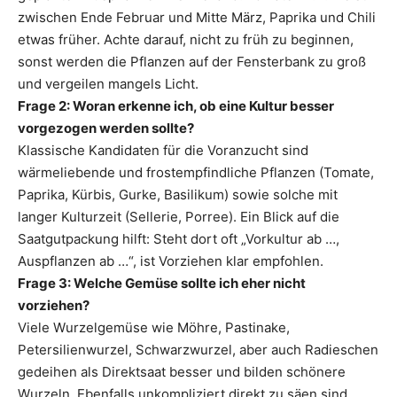
zwischen Ende Februar und Mitte März, Paprika und Chili
etwas früher. Achte darauf, nicht zu früh zu beginnen,
sonst werden die Pflanzen auf der Fensterbank zu groß
und vergeilen mangels Licht.
Frage 2: Woran erkenne ich, ob eine Kultur besser
vorgezogen werden sollte?
Klassische Kandidaten für die Voranzucht sind
wärmeliebende und frostempfindliche Pflanzen (Tomate,
Paprika, Kürbis, Gurke, Basilikum) sowie solche mit
langer Kulturzeit (Sellerie, Porree). Ein Blick auf die
Saatgutpackung hilft: Steht dort oft „Vorkultur ab …,
Auspflanzen ab …“, ist Vorziehen klar empfohlen.
Frage 3: Welche Gemüse sollte ich eher nicht
vorziehen?
Viele Wurzelgemüse wie Möhre, Pastinake,
Petersilienwurzel, Schwarzwurzel, aber auch Radieschen
gedeihen als Direktsaat besser und bilden schönere
Wurzeln. Ebenfalls unkompliziert direkt zu säen sind