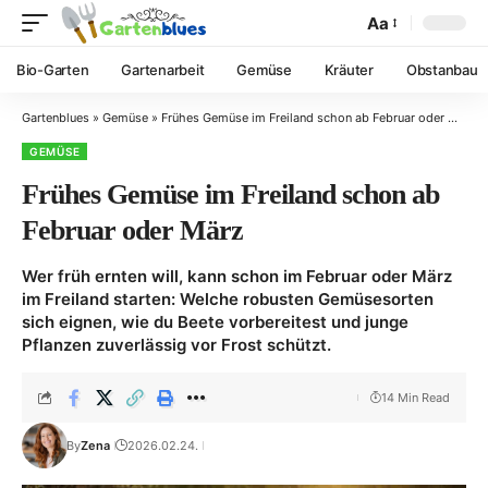
Aa
Bio-Garten
Gartenarbeit
Gemüse
Kräuter
Obstanbau
Gartenblues
»
Gemüse
»
Frühes Gemüse im Freiland schon ab Februar oder März
GEMÜSE
Frühes Gemüse im Freiland schon ab
Februar oder März
Wer früh ernten will, kann schon im Februar oder März
im Freiland starten: Welche robusten Gemüsesorten
sich eignen, wie du Beete vorbereitest und junge
Pflanzen zuverlässig vor Frost schützt.
14 Min Read
By
Zena
2026.02.24.