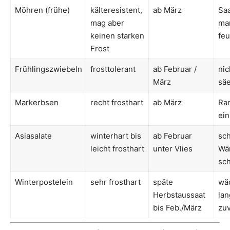
Möhren (frühe)
kälteresistent,
ab März
Saa
mag aber
mar
keinen starken
feu
Frost
Frühlingszwiebeln
frosttolerant
ab Februar /
nic
März
sä
Markerbsen
recht frosthart
ab März
Ran
ein
Asiasalate
winterhart bis
ab Februar
sch
leicht frosthart
unter Vlies
Wä
sch
Winterpostelein
sehr frosthart
späte
wä
Herbstaussaat
lan
bis Feb./März
zuv