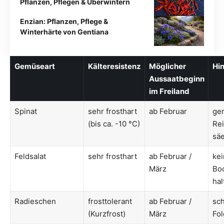
Pflanzen, Pflegen & Überwintern
Enzian: Pflanzen, Pflege &
Winterhärte von Gentiana
Gemüseart
Kälteresistenz
Möglicher
Hi
Aussaatbeginn
im Freiland
Spinat
sehr frosthart
ab Februar
ger
(bis ca. -10 °C)
Rei
sä
Feldsalat
sehr frosthart
ab Februar /
kei
März
Bod
hal
Radieschen
frosttolerant
ab Februar /
sch
(Kurzfrost)
März
Fo