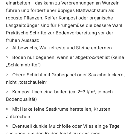
einarbeiten – das kann zu Verbrennungen an Wurzeln
führen und fördert eher üppiges Blattwachstum als
robuste Pflanzen. Reifer Kompost oder organische
Langzeitdünger sind für Frühgemüse die bessere Wahl.
Praktische Schritte zur Boden­vorbereitung vor der
frühen Aussaat:
Altbewuchs, Wurzelreste und Steine entfernen
Boden nur begehen, wenn er
abgetrocknet
ist (keine
„Schlammtritte“)
Obere Schicht mit Grabegabel oder Sauzahn lockern,
nicht „totschaufeln“
Kompost flach einarbeiten (ca. 2–3 l/m², je nach
Bodenqualität)
Mit Harke feine Saatkrume herstellen, Krusten
aufbrechen
Eventuell dunkle Mulchfolie oder Vlies einige Tage
auslegen, um den Boden leicht zu erwärmen