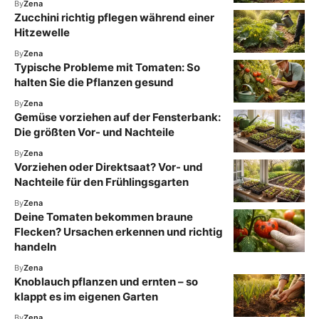
By
Zena
Zucchini richtig pflegen während einer
Hitzewelle
By
Zena
Typische Probleme mit Tomaten: So
halten Sie die Pflanzen gesund
By
Zena
Gemüse vorziehen auf der Fensterbank:
Die größten Vor- und Nachteile
By
Zena
Vorziehen oder Direktsaat? Vor- und
Nachteile für den Frühlingsgarten
By
Zena
Deine Tomaten bekommen braune
Flecken? Ursachen erkennen und richtig
handeln
By
Zena
Knoblauch pflanzen und ernten – so
klappt es im eigenen Garten
By
Zena