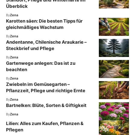
Überblick
By
Zena
Karotten säen: Die besten Tipps für
gleichmäßiges Wachstum
By
Zena
Andentanne, Chilenische Araukarie –
Steckbrief und Pflege
By
Zena
Gartenwege anlegen: Das ist zu
beachten
By
Zena
Zwiebeln im Gemüsegarten –
Pflanzzeit, Pflege und richtige Ernte
By
Zena
Bartnelken: Blüte, Sorten & Giftigkeit
By
Zena
Lilien: Alles zum Kaufen, Pflanzen &
Pflegen