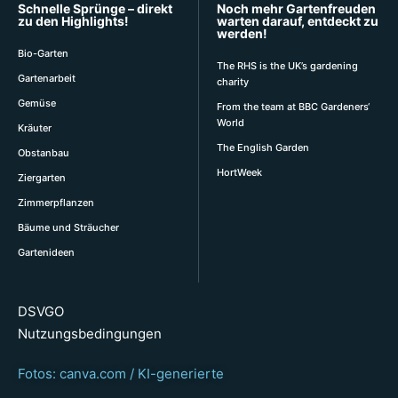
Schnelle Sprünge – direkt
Noch mehr Gartenfreuden
zu den Highlights!
warten darauf, entdeckt zu
werden!
Bio-Garten
The RHS is the UK’s gardening
Gartenarbeit
charity
Gemüse
From the team at BBC Gardeners‘
World
Kräuter
The English Garden
Obstanbau
HortWeek
Ziergarten
Zimmerpflanzen
Bäume und Sträucher
Gartenideen
DSVGO
Nutzungsbedingungen
Fotos: canva.com / KI-generierte