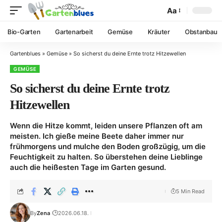
Aa
Bio-Garten
Gartenarbeit
Gemüse
Kräuter
Obstanbau
Gartenblues
»
Gemüse
»
So sicherst du deine Ernte trotz Hitzewellen
GEMÜSE
So sicherst du deine Ernte trotz
Hitzewellen
Wenn die Hitze kommt, leiden unsere Pflanzen oft am
meisten. Ich gieße meine Beete daher immer nur
frühmorgens und mulche den Boden großzügig, um die
Feuchtigkeit zu halten. So überstehen deine Lieblinge
auch die heißesten Tage im Garten gesund.
5 Min Read
By
Zena
2026.06.18.