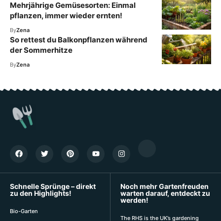
Mehrjährige Gemüsesorten: Einmal
pflanzen, immer wieder ernten!
By
Zena
So rettest du Balkonpflanzen während
der Sommerhitze
By
Zena
Schnelle Sprünge – direkt
Noch mehr Gartenfreuden
zu den Highlights!
warten darauf, entdeckt zu
werden!
Bio-Garten
The RHS is the UK’s gardening