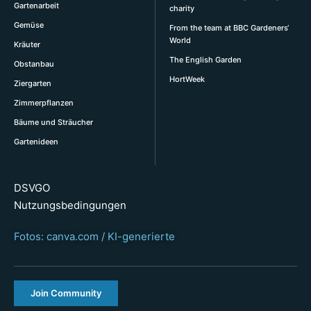
Gartenarbeit
charity
Gemüse
From the team at BBC Gardeners‘
World
Kräuter
The English Garden
Obstanbau
HortWeek
Ziergarten
Zimmerpflanzen
Bäume und Sträucher
Gartenideen
DSVGO
Nutzungsbedingungen
Fotos: canva.com / KI-generierte
Join Community