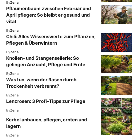
By
Zena
Pflaumenbaum zwischen Februar und
April pflegen: So bleibt er gesund und
vital
By
Zena
Chili: Alles Wissenswerte zum Pflanzen,
Pflegen & Überwintern
By
Zena
Knollen- und Stangensellerie: So
gelingen Anzucht, Pflege und Ernte
By
Zena
Was tun, wenn der Rasen durch
Trockenheit verbrennt?
By
Zena
Lenzrosen: 3 Profi-Tipps zur Pflege
By
Zena
Kerbel anbauen, pflegen, ernten und
lagern
By
Zena