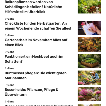
Balkonpflanzen werden von
Schädlingen befallen? Natürliche
Hilfsmittel im Überblick
By
Zena
Checkliste für den Herbstgarten: An
einem Wochenende schaffen Sie alles!
By
Zena
Gartenarbeit im November: Alles auf
einen Blick!
By
Zena
Funktioniert ein Hochbeet auch im
Schatten?
By
Zena
Buntnessel pflegen: Die wichtigsten
Maßnahmen
By
Zena
Besenheide: Pflanzen, Pflege &
Überwintern
By
Zena