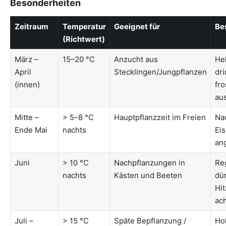
Besonderheiten
Zeitraum
Temperatur
Geeignet für
Be
(Richtwert)
März –
15–20 °C
Anzucht aus
Hel
April
Stecklingen/Jungpflanzen
dri
(innen)
fro
au
Mitte –
> 5–8 °C
Hauptpflanzzeit im Freien
Na
Ende Mai
nachts
Eis
an
Juni
> 10 °C
Nachpflanzungen in
Re
nachts
Kästen und Beeten
dü
Hit
ac
Juli –
> 15 °C
Späte Bepflanzung /
Ho