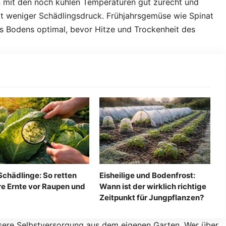
 mit den noch kühlen Temperaturen gut zurecht und
 weniger Schädlingsdruck. Frühjahrs­gemüse wie Spinat
es Bodens optimal, bevor Hitze und Trockenheit des
Schädlinge: So retten
Eisheilige und Bodenfrost:
hre Ernte vor Raupen und
Wann ist der wirklich richtige
Zeitpunkt für Jungpflanzen?
sere Selbstversorgung aus dem eigenen Garten. Wer über