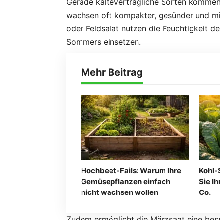
Gerade kälteverträgliche Sorten kommen
wachsen oft kompakter, gesünder und mit
oder Feldsalat nutzen die Feuchtigkeit d
Sommers einsetzen.
Mehr Beitrag
Hochbeet-Fails: Warum Ihre
Kohl-
Gemüsepflanzen einfach
Sie I
nicht wachsen wollen
Co.
Zudem ermöglicht die Märzsaat eine bes