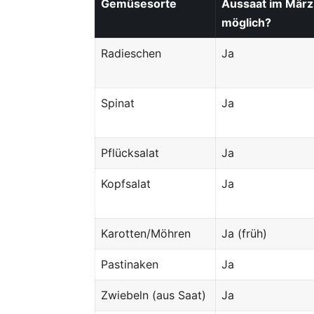
Gemüsesorte
Aussaat im März
möglich?
Radieschen
Ja
Spinat
Ja
Pflücksalat
Ja
Kopfsalat
Ja
Karotten/Möhren
Ja (früh)
Pastinaken
Ja
Zwiebeln (aus Saat)
Ja