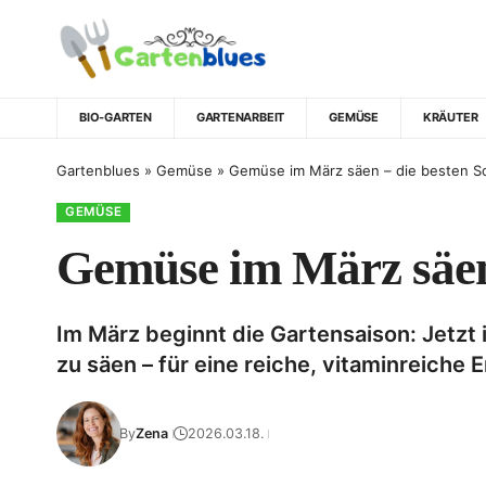
BIO-GARTEN
GARTENARBEIT
GEMÜSE
KRÄUTER
Gartenblues
»
Gemüse
»
Gemüse im März säen – die besten Sor
GEMÜSE
Gemüse im März säen 
Im März beginnt die Gartensaison: Jetzt 
zu säen – für eine reiche, vitaminreiche 
By
Zena
2026.03.18.