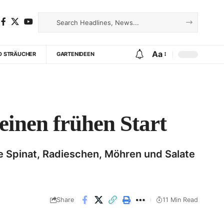
Aa
D STRÄUCHER
GARTENIDEEN
einen frühen Start
ie Spinat, Radieschen, Möhren und Salate
Share
11 Min Read