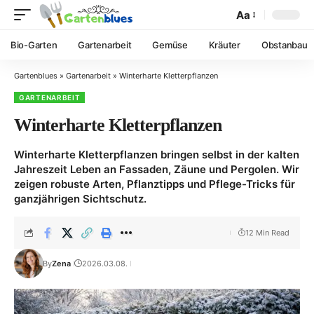
Aa
Bio-Garten
Gartenarbeit
Gemüse
Kräuter
Obstanbau
Gartenblues
»
Gartenarbeit
»
Winterharte Kletterpflanzen
GARTENARBEIT
Winterharte Kletterpflanzen
Winterharte Kletterpflanzen bringen selbst in der kalten
Jahreszeit Leben an Fassaden, Zäune und Pergolen. Wir
zeigen robuste Arten, Pflanztipps und Pflege-Tricks für
ganzjährigen Sichtschutz.
12 Min Read
By
Zena
2026.03.08.