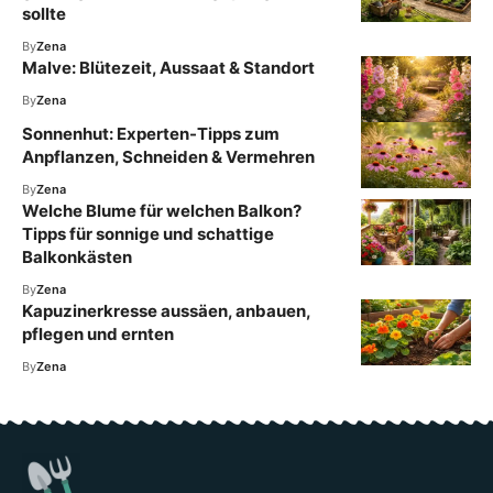
sollte
By
Zena
Malve: Blütezeit, Aussaat & Standort
By
Zena
Sonnenhut: Experten-Tipps zum
Anpflanzen, Schneiden & Vermehren
By
Zena
Welche Blume für welchen Balkon?
Tipps für sonnige und schattige
Balkonkästen
By
Zena
Kapuzinerkresse aussäen, anbauen,
pflegen und ernten
By
Zena