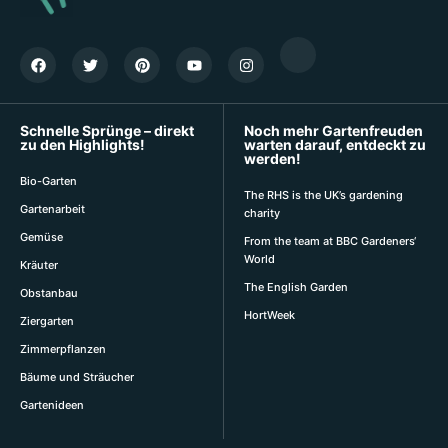
Schnelle Sprünge – direkt
Noch mehr Gartenfreuden
zu den Highlights!
warten darauf, entdeckt zu
werden!
Bio-Garten
The RHS is the UK’s gardening
Gartenarbeit
charity
Gemüse
From the team at BBC Gardeners‘
World
Kräuter
The English Garden
Obstanbau
HortWeek
Ziergarten
Zimmerpflanzen
Bäume und Sträucher
Gartenideen