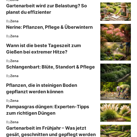
Gartenarbeit wird zur Belastung? So
planst du effizienter
By
Zena
Nerine: Pflanzen, Pflege & Überwintern
By
Zena
Wann ist die beste Tageszeit zum
Gießen bei extremer Hitze?
By
Zena
Schlangenbart: Blüte, Standort & Pflege
By
Zena
Pflanzen, die in steinigen Boden
gepflanzt werden können
By
Zena
Pampasgras düngen: Experten-Tipps
zum richtigen Düngen
By
Zena
Gartenarbeit im Frühjahr – Was jetzt
gesät, geschnitten und gepflegt werden