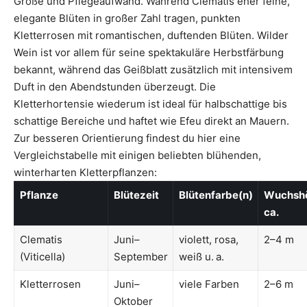
Größe und Pflegeaufwand. Während Clematis eher feine,
elegante Blüten in großer Zahl tragen, punkten
Kletterrosen mit romantischen, duftenden Blüten. Wilder
Wein ist vor allem für seine spektakuläre Herbstfärbung
bekannt, während das Geißblatt zusätzlich mit intensivem
Duft in den Abendstunden überzeugt. Die
Kletterhortensie wiederum ist ideal für halbschattige bis
schattige Bereiche und haftet wie Efeu direkt an Mauern.
Zur besseren Orientierung findest du hier eine
Vergleichstabelle mit einigen beliebten blühenden,
winterharten Kletterpflanzen:
Pflanze
Blütezeit
Blütenfarbe(n)
Wuchsh
ca.
Clematis
Juni–
violett, rosa,
2–4 m
(Viticella)
September
weiß u. a.
Kletterrosen
Juni–
viele Farben
2–6 m
Oktober