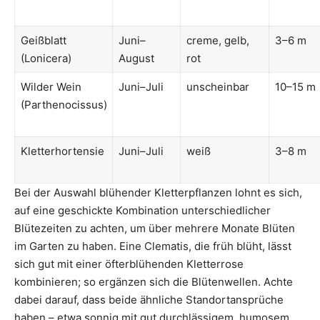
Geißblatt
Juni–
creme, gelb,
3–6 m
(Lonicera)
August
rot
Wilder Wein
Juni–Juli
unscheinbar
10–15 m
(Parthenocissus)
Kletterhortensie
Juni–Juli
weiß
3–8 m
Bei der Auswahl blühender Kletterpflanzen lohnt es sich,
auf eine geschickte Kombination unterschiedlicher
Blütezeiten zu achten, um über mehrere Monate Blüten
im Garten zu haben. Eine Clematis, die früh blüht, lässt
sich gut mit einer öfterblühenden Kletterrose
kombinieren; so ergänzen sich die Blütenwellen. Achte
dabei darauf, dass beide ähnliche Standortansprüche
haben – etwa sonnig mit gut durchlässigem, humosem