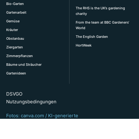
Bio-Garten
The RHS is the UK’s gardening
Gartenarbeit
charity
Gemüse
From the team at BBC Gardeners‘
World
Kräuter
The English Garden
Obstanbau
HortWeek
Ziergarten
Zimmerpflanzen
Bäume und Sträucher
Gartenideen
DSVGO
Nutzungsbedingungen
Fotos: canva.com / KI-generierte